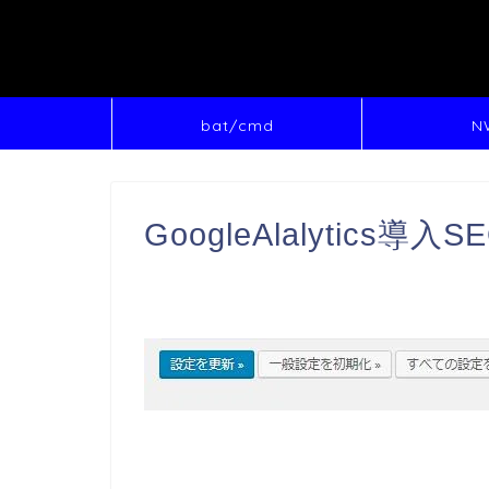
bat/cmd
N
GoogleAlalytics導入S