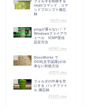
フォルダを削除する
7
rmdirコマンド コマ
ンドプロンプト備忘
録
46113
view
pingが通らない！？
8
Windowsファイアウ
ォール ICMP受信
設定方法
45387
view
DocuWorks で
9
OCR(文字認識)が出
来ない対処方法
43379
view
フォルダの中身を空
10
にする バッチファイ
ル 備忘録
43229
view