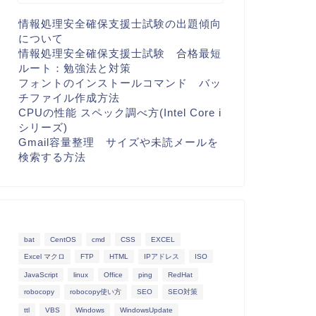
情報処理安全確保支援士試験の出題傾向
について
情報処理安全確保支援士試験 合格最短
ルート：勉強法と対策
フォントのインストールコマンド バッ
チファイル作成方法
CPUの性能 スペック調べ方(Intel Core i
シリーズ)
Gmail容量整理 サイズや未読メールを
検索する方法
bat
CentOS
cmd
CSS
EXCEL
Excel マクロ
FTP
HTML
IPアドレス
ISO
JavaScript
linux
Office
ping
RedHat
robocopy
robocopy使い方
SEO
SEO対策
ttl
VBS
Windows
WindowsUpdate