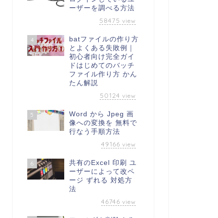
ーザーを調べる方法
58475
view
batファイルの作り方
4
とよくある失敗例｜
初心者向け完全ガイ
ドはじめてのバッチ
ファイル作り方 かん
たん解説
50124
view
Word から Jpeg 画
5
像への変換を 無料で
行なう手順方法
49166
view
共有のExcel 印刷 ユ
6
ーザーによって改ペ
ージ ずれる 対処方
法
46746
view