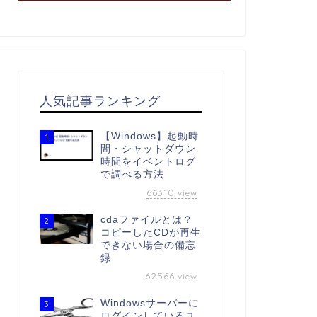
人気記事ランキング
【Windows】起動時
1
間・シャットダウン
時間をイベントログ
で調べる方法
66310
view
cdaファイルとは？
2
コピーしたCDが再生
できない場合の備忘
録
62566
view
Windowsサーバーに
3
ログインしているユ