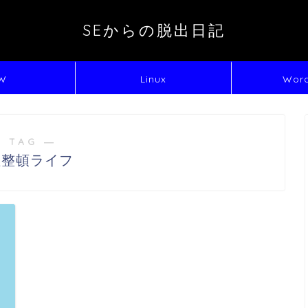
SEからの脱出日記
W
Linux
Word
 TAG ―
理整頓ライフ