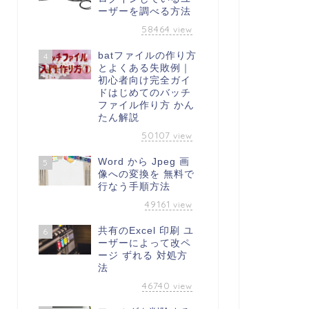
ーザーを調べる方法
58464
view
batファイルの作り方
4
とよくある失敗例｜
初心者向け完全ガイ
ドはじめてのバッチ
ファイル作り方 かん
たん解説
50107
view
Word から Jpeg 画
5
像への変換を 無料で
行なう手順方法
49161
view
共有のExcel 印刷 ユ
6
ーザーによって改ペ
ージ ずれる 対処方
法
46740
view