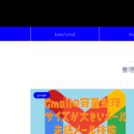
bat/cmd
N
―
整
google