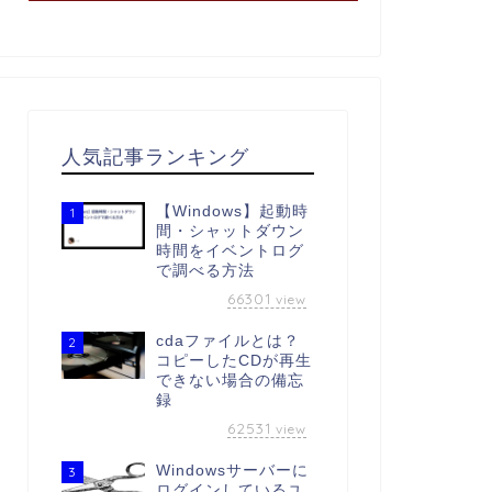
人気記事ランキング
【Windows】起動時
1
間・シャットダウン
時間をイベントログ
で調べる方法
66301
view
cdaファイルとは？
2
コピーしたCDが再生
できない場合の備忘
録
62531
view
Windowsサーバーに
3
ログインしているユ