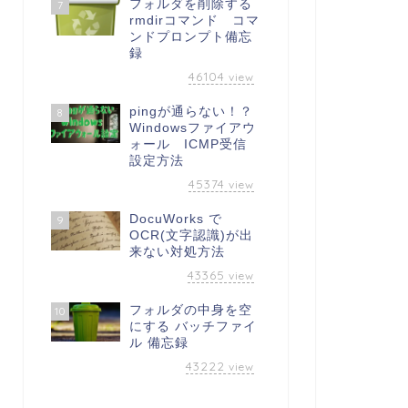
フォルダを削除する
7
rmdirコマンド コマ
ンドプロンプト備忘
録
46104
view
pingが通らない！？
8
Windowsファイアウ
ォール ICMP受信
設定方法
45374
view
DocuWorks で
9
OCR(文字認識)が出
来ない対処方法
43365
view
フォルダの中身を空
10
にする バッチファイ
ル 備忘録
43222
view