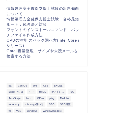
情報処理安全確保支援士試験の出題傾向
について
情報処理安全確保支援士試験 合格最短
ルート：勉強法と対策
フォントのインストールコマンド バッ
チファイル作成方法
CPUの性能 スペック調べ方(Intel Core i
シリーズ)
Gmail容量整理 サイズや未読メールを
検索する方法
bat
CentOS
cmd
CSS
EXCEL
Excel マクロ
FTP
HTML
IPアドレス
ISO
JavaScript
linux
Office
ping
RedHat
robocopy
robocopy使い方
SEO
SEO対策
ttl
VBS
Windows
WindowsUpdate