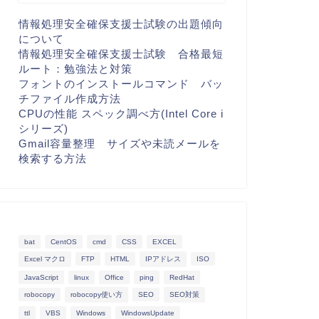
情報処理安全確保支援士試験の出題傾向
について
情報処理安全確保支援士試験 合格最短
ルート：勉強法と対策
フォントのインストールコマンド バッ
チファイル作成方法
CPUの性能 スペック調べ方(Intel Core i
シリーズ)
Gmail容量整理 サイズや未読メールを
検索する方法
bat
CentOS
cmd
CSS
EXCEL
Excel マクロ
FTP
HTML
IPアドレス
ISO
JavaScript
linux
Office
ping
RedHat
robocopy
robocopy使い方
SEO
SEO対策
ttl
VBS
Windows
WindowsUpdate