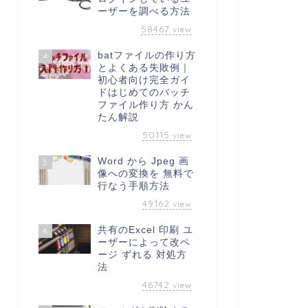
ーザーを調べる方法
58467
view
batファイルの作り方
4
とよくある失敗例｜
初心者向け完全ガイ
ドはじめてのバッチ
ファイル作り方 かん
たん解説
50115
view
Word から Jpeg 画
5
像への変換を 無料で
行なう手順方法
49162
view
共有のExcel 印刷 ユ
6
ーザーによって改ペ
ージ ずれる 対処方
法
46742
view