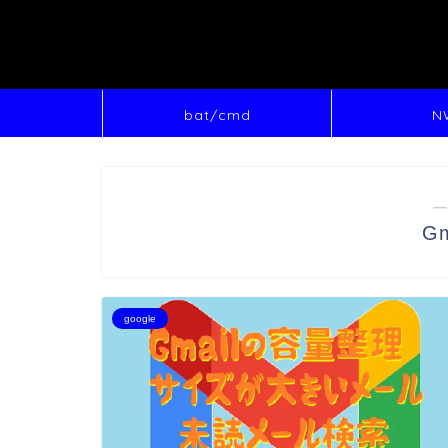
bat/cmd
N
―
G
google