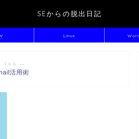
SEからの脱出日記
W
Linux
Word
 TAG ―
mail活用術