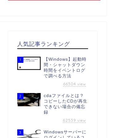
人気記事ランキング
【Windows】起動時
1
間・シャットダウン
時間をイベントログ
で調べる方法
66304
view
cdaファイルとは？
2
コピーしたCDが再生
できない場合の備忘
録
62539
view
Windowsサーバーに
3
ログインしているユ