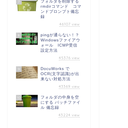
フォルダを削除する
7
rmdirコマンド コマ
ンドプロンプト備忘
録
46107
view
pingが通らない！？
8
Windowsファイアウ
ォール ICMP受信
設定方法
45376
view
DocuWorks で
9
OCR(文字認識)が出
来ない対処方法
43369
view
フォルダの中身を空
10
にする バッチファイ
ル 備忘録
43224
view