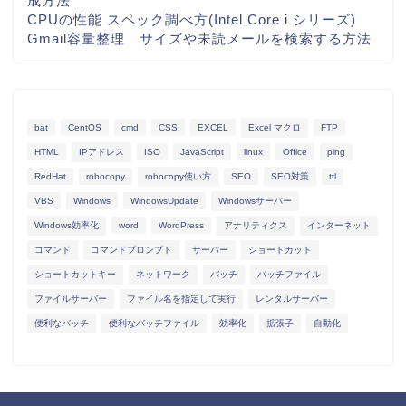
成方法
CPUの性能 スペック調べ方(Intel Core i シリーズ)
Gmail容量整理 サイズや未読メールを検索する方法
bat
CentOS
cmd
CSS
EXCEL
Excel マクロ
FTP
HTML
IPアドレス
ISO
JavaScript
linux
Office
ping
RedHat
robocopy
robocopy使い方
SEO
SEO対策
ttl
VBS
Windows
WindowsUpdate
Windowsサーバー
Windows効率化
word
WordPress
アナリティクス
インターネット
コマンド
コマンドプロンプト
サーバー
ショートカット
ショートカットキー
ネットワーク
バッチ
バッチファイル
ファイルサーバー
ファイル名を指定して実行
レンタルサーバー
便利なバッチ
便利なバッチファイル
効率化
拡張子
自動化