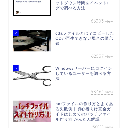
ットダウン時間をイベントロ
グで調べる方法
66303
view
2
cdaファイルとは？コピーした
CDが再生できない場合の備忘
録
62537
view
3
Windowsサーバーにログイン
しているユーザーを調べる方
法
58464
view
4
batファイルの作り方とよくあ
る失敗例｜初心者向け完全ガ
イドはじめてのバッチファイ
ル作り方 かんたん解説
50111
view