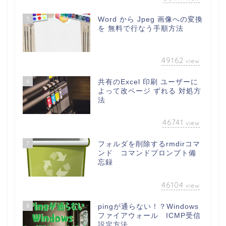
5
Word から Jpeg 画像への変換
を 無料で行なう手順方法
49162
view
6
共有のExcel 印刷 ユーザーに
よって改ページ ずれる 対処方
法
46741
view
7
フォルダを削除するrmdirコマ
ンド コマンドプロンプト備
忘録
46104
view
8
pingが通らない！？Windows
ファイアウォール ICMP受信
設定方法