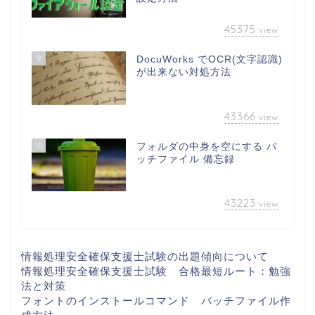
45375
view
9
DocuWorks でOCR(文字認識)
が出来ない対処方法
43366
view
10
フォルダの中身を空にする バ
ッチファイル 備忘録
43223
view
情報処理安全確保支援士試験の出題傾向について
情報処理安全確保支援士試験 合格最短ルート：勉強
法と対策
フォントのインストールコマンド バッチファイル作