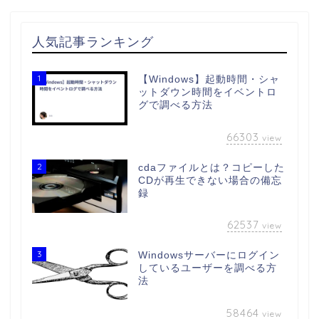
人気記事ランキング
1
【Windows】起動時間・シャ
ットダウン時間をイベントロ
グで調べる方法
66303
view
2
cdaファイルとは？コピーした
CDが再生できない場合の備忘
録
62537
view
3
Windowsサーバーにログイン
しているユーザーを調べる方
法
58464
view