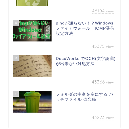
46104
view
8
pingが通らない！？Windows
ファイアウォール ICMP受信
設定方法
45375
view
9
DocuWorks でOCR(文字認識)
が出来ない対処方法
43366
view
10
フォルダの中身を空にする バ
ッチファイル 備忘録
43223
view