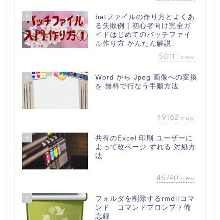
4
batファイルの作り方とよくあ
る失敗例｜初心者向け完全ガ
イドはじめてのバッチファイ
ル作り方 かんたん解説
50111
view
5
Word から Jpeg 画像への変換
を 無料で行なう手順方法
49162
view
6
共有のExcel 印刷 ユーザーに
よって改ページ ずれる 対処方
法
46740
view
7
フォルダを削除するrmdirコマ
ンド コマンドプロンプト備
忘録