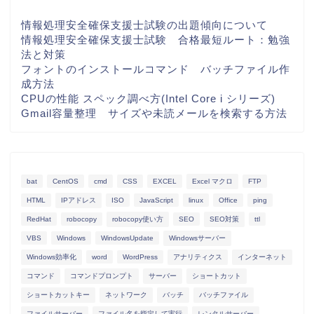
情報処理安全確保支援士試験の出題傾向について
情報処理安全確保支援士試験 合格最短ルート：勉強
法と対策
フォントのインストールコマンド バッチファイル作
成方法
CPUの性能 スペック調べ方(Intel Core i シリーズ)
Gmail容量整理 サイズや未読メールを検索する方法
bat
CentOS
cmd
CSS
EXCEL
Excel マクロ
FTP
HTML
IPアドレス
ISO
JavaScript
linux
Office
ping
RedHat
robocopy
robocopy使い方
SEO
SEO対策
ttl
VBS
Windows
WindowsUpdate
Windowsサーバー
Windows効率化
word
WordPress
アナリティクス
インターネット
コマンド
コマンドプロンプト
サーバー
ショートカット
ショートカットキー
ネットワーク
バッチ
バッチファイル
ファイルサーバー
ファイル名を指定して実行
レンタルサーバー