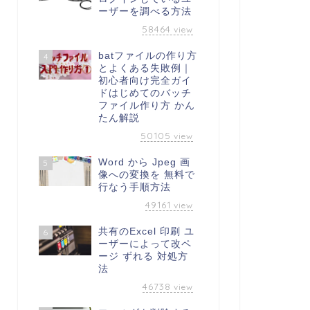
ーザーを調べる方法
58464
view
batファイルの作り方
4
とよくある失敗例｜
初心者向け完全ガイ
ドはじめてのバッチ
ファイル作り方 かん
たん解説
50105
view
Word から Jpeg 画
5
像への変換を 無料で
行なう手順方法
49161
view
共有のExcel 印刷 ユ
6
ーザーによって改ペ
ージ ずれる 対処方
法
46738
view