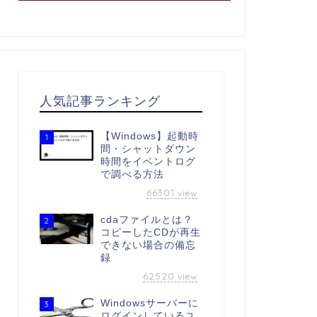
人気記事ランキング
【Windows】起動時
1
間・シャットダウン
時間をイベントログ
で調べる方法
66301
view
cdaファイルとは？
2
コピーしたCDが再生
できない場合の備忘
録
62520
view
Windowsサーバーに
3
ログインしているユ