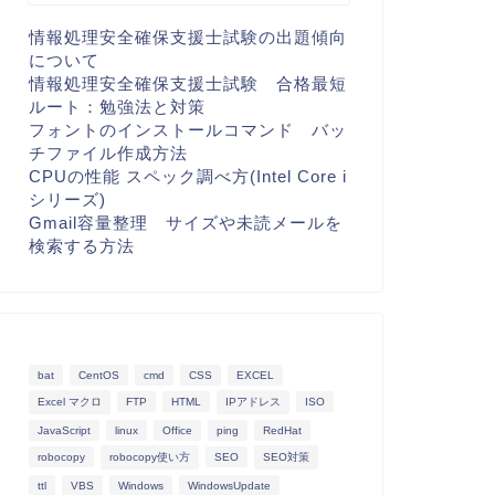
情報処理安全確保支援士試験の出題傾向
について
情報処理安全確保支援士試験 合格最短
ルート：勉強法と対策
フォントのインストールコマンド バッ
チファイル作成方法
CPUの性能 スペック調べ方(Intel Core i
シリーズ)
Gmail容量整理 サイズや未読メールを
検索する方法
bat
CentOS
cmd
CSS
EXCEL
Excel マクロ
FTP
HTML
IPアドレス
ISO
JavaScript
linux
Office
ping
RedHat
robocopy
robocopy使い方
SEO
SEO対策
ttl
VBS
Windows
WindowsUpdate