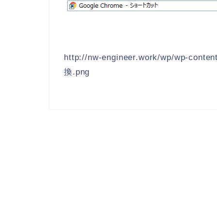
http://nw-engineer.work/wp/wp-co
換.png