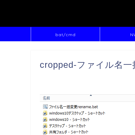
bat/cmd
N
cropped-ファイル名一