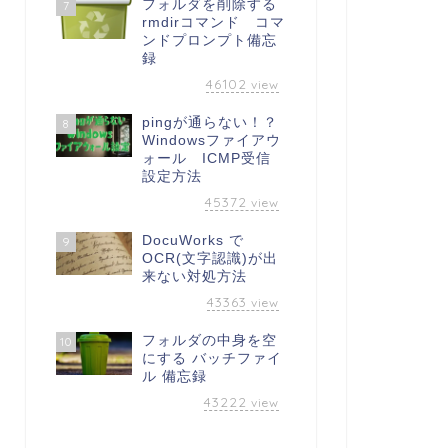
フォルダを削除する
7
rmdirコマンド コマ
ンドプロンプト備忘
録
46102
view
pingが通らない！？
8
Windowsファイアウ
ォール ICMP受信
設定方法
45372
view
DocuWorks で
9
OCR(文字認識)が出
来ない対処方法
43363
view
フォルダの中身を空
10
にする バッチファイ
ル 備忘録
43222
view