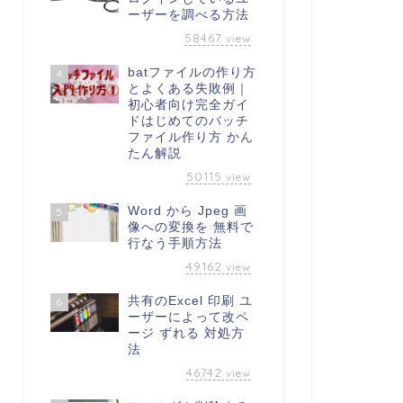
ーザーを調べる方法
58467
view
batファイルの作り方
4
とよくある失敗例｜
初心者向け完全ガイ
ドはじめてのバッチ
ファイル作り方 かん
たん解説
50115
view
Word から Jpeg 画
5
像への変換を 無料で
行なう手順方法
49162
view
共有のExcel 印刷 ユ
6
ーザーによって改ペ
ージ ずれる 対処方
法
46742
view