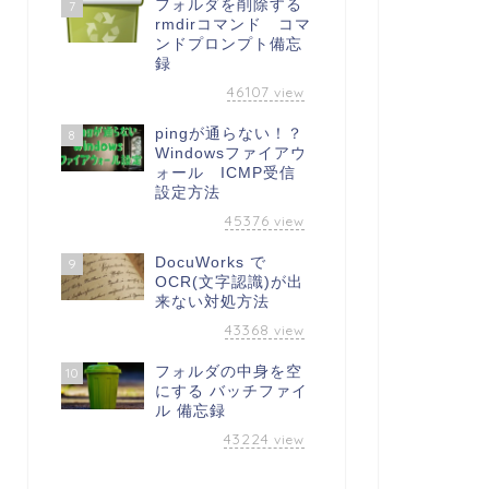
フォルダを削除する
7
rmdirコマンド コマ
ンドプロンプト備忘
録
46107
view
pingが通らない！？
8
Windowsファイアウ
ォール ICMP受信
設定方法
45376
view
DocuWorks で
9
OCR(文字認識)が出
来ない対処方法
43368
view
フォルダの中身を空
10
にする バッチファイ
ル 備忘録
43224
view