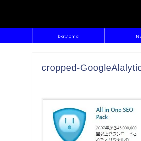
bat/cmd
N
cropped-GoogleAlaly