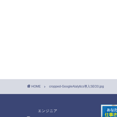
HOME
cropped-GoogleAlalytics導入SEO3.jpg
エンジニア