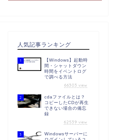
人気記事ランキング
【Windows】起動時
1
間・シャットダウン
時間をイベントログ
で調べる方法
66303
view
cdaファイルとは？
2
コピーしたCDが再生
できない場合の備忘
録
62539
view
Windowsサーバーに
3
ログインしているユ