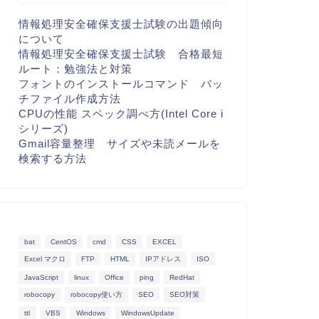
情報処理安全確保支援士試験の出題傾向
について
情報処理安全確保支援士試験 合格最短
ルート：勉強法と対策
フォントのインストールコマンド バッ
チファイル作成方法
CPUの性能 スペック調べ方(Intel Core i
シリーズ)
Gmail容量整理 サイズや未読メールを
検索する方法
bat
CentOS
cmd
CSS
EXCEL
Excel マクロ
FTP
HTML
IPアドレス
ISO
JavaScript
linux
Office
ping
RedHat
robocopy
robocopy使い方
SEO
SEO対策
ttl
VBS
Windows
WindowsUpdate