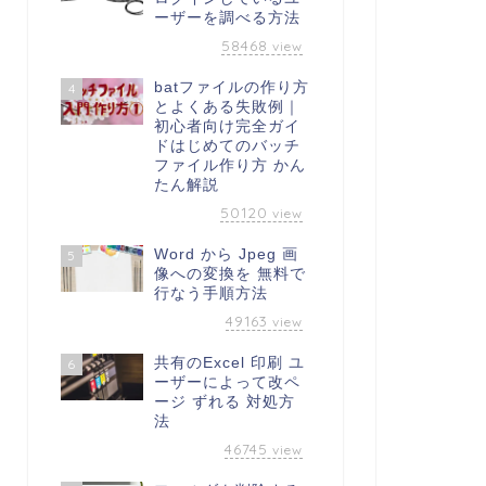
ーザーを調べる方法
58468
view
batファイルの作り方
4
とよくある失敗例｜
初心者向け完全ガイ
ドはじめてのバッチ
ファイル作り方 かん
たん解説
50120
view
Word から Jpeg 画
5
像への変換を 無料で
行なう手順方法
49163
view
共有のExcel 印刷 ユ
6
ーザーによって改ペ
ージ ずれる 対処方
法
46745
view