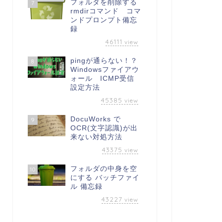
フォルダを削除する
7
rmdirコマンド コマ
ンドプロンプト備忘
録
46111
view
pingが通らない！？
8
Windowsファイアウ
ォール ICMP受信
設定方法
45385
view
DocuWorks で
9
OCR(文字認識)が出
来ない対処方法
43375
view
フォルダの中身を空
10
にする バッチファイ
ル 備忘録
43227
view