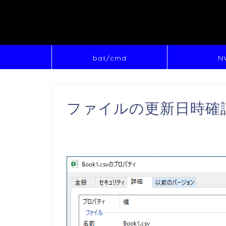
bat/cmd
N
ファイルの更新日時確