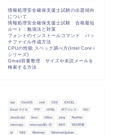
情報処理安全確保支援士試験の出題傾向
について
情報処理安全確保支援士試験 合格最短
ルート：勉強法と対策
フォントのインストールコマンド バッ
チファイル作成方法
CPUの性能 スペック調べ方(Intel Core i
シリーズ)
Gmail容量整理 サイズや未読メールを
検索する方法
bat
CentOS
cmd
CSS
EXCEL
Excel マクロ
FTP
HTML
IPアドレス
ISO
JavaScript
linux
Office
ping
RedHat
robocopy
robocopy使い方
SEO
SEO対策
ttl
VBS
Windows
WindowsUpdate