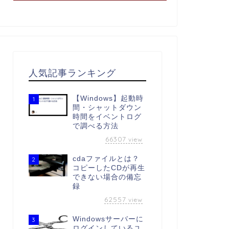
人気記事ランキング
【Windows】起動時
1
間・シャットダウン
時間をイベントログ
で調べる方法
66307
view
cdaファイルとは？
2
コピーしたCDが再生
できない場合の備忘
録
62557
view
Windowsサーバーに
3
ログインしているユ