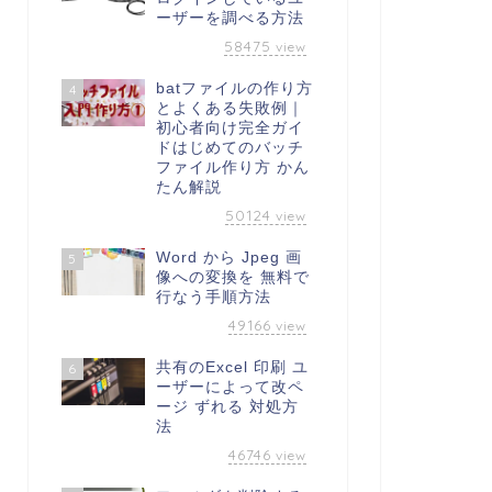
ーザーを調べる方法
58475
view
batファイルの作り方
4
とよくある失敗例｜
初心者向け完全ガイ
ドはじめてのバッチ
ファイル作り方 かん
たん解説
50124
view
Word から Jpeg 画
5
像への変換を 無料で
行なう手順方法
49166
view
共有のExcel 印刷 ユ
6
ーザーによって改ペ
ージ ずれる 対処方
法
46746
view