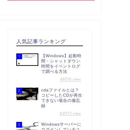
人気記事ランキング
【Windows】起動時
1
間・シャットダウン
時間をイベントログ
で調べる方法
66310
view
cdaファイルとは？
2
コピーしたCDが再生
できない場合の備忘
録
62571
view
Windowsサーバーに
3
ログインしているユ