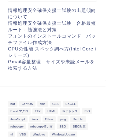
情報処理安全確保支援士試験の出題傾向
について
情報処理安全確保支援士試験 合格最短
ルート：勉強法と対策
フォントのインストールコマンド バッ
チファイル作成方法
CPUの性能 スペック調べ方(Intel Core i
シリーズ)
Gmail容量整理 サイズや未読メールを
検索する方法
bat
CentOS
cmd
CSS
EXCEL
Excel マクロ
FTP
HTML
IPアドレス
ISO
JavaScript
linux
Office
ping
RedHat
robocopy
robocopy使い方
SEO
SEO対策
ttl
VBS
Windows
WindowsUpdate