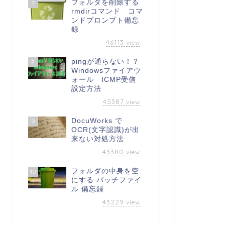
フォルダを削除する
7
rmdirコマンド コマ
ンドプロンプト備忘
録
46113
view
pingが通らない！？
8
Windowsファイアウ
ォール ICMP受信
設定方法
45387
view
DocuWorks で
9
OCR(文字認識)が出
来ない対処方法
43380
view
フォルダの中身を空
10
にする バッチファイ
ル 備忘録
43229
view