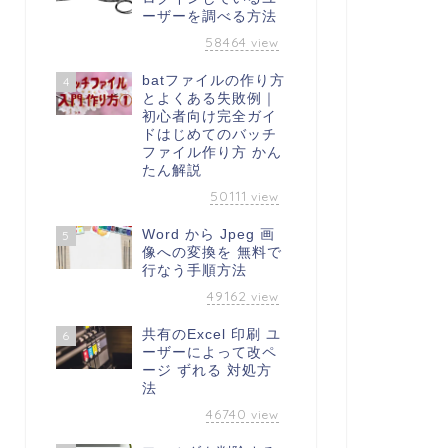
ーザーを調べる方法
58464
view
batファイルの作り方
4
とよくある失敗例｜
初心者向け完全ガイ
ドはじめてのバッチ
ファイル作り方 かん
たん解説
50111
view
Word から Jpeg 画
5
像への変換を 無料で
行なう手順方法
49162
view
共有のExcel 印刷 ユ
6
ーザーによって改ペ
ージ ずれる 対処方
法
46740
view