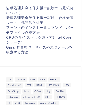
情報処理安全確保支援士試験の出題傾向
について
情報処理安全確保支援士試験 合格最短
ルート：勉強法と対策
フォントのインストールコマンド バッ
チファイル作成方法
CPUの性能 スペック調べ方(Intel Core i
シリーズ)
Gmail容量整理 サイズや未読メールを
検索する方法
bat
CentOS
cmd
CSS
EXCEL
Excel マクロ
FTP
HTML
IPアドレス
ISO
JavaScript
linux
Office
ping
RedHat
robocopy
robocopy使い方
SEO
SEO対策
ttl
VBS
Windows
WindowsUpdate