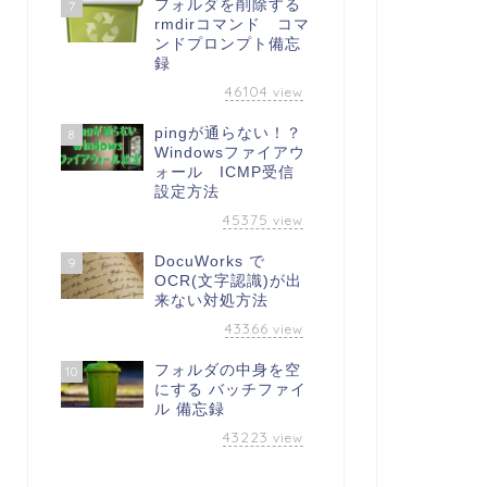
フォルダを削除する
7
rmdirコマンド コマ
ンドプロンプト備忘
録
46104
view
pingが通らない！？
8
Windowsファイアウ
ォール ICMP受信
設定方法
45375
view
DocuWorks で
9
OCR(文字認識)が出
来ない対処方法
43366
view
フォルダの中身を空
10
にする バッチファイ
ル 備忘録
43223
view