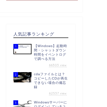
人気記事ランキング
【Windows】起動時
1
間・シャットダウン
時間をイベントログ
で調べる方法
66303
view
cdaファイルとは？
2
コピーしたCDが再生
できない場合の備忘
録
62537
view
Windowsサーバーに
3
ログインしているユ