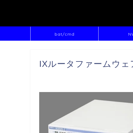
bat/cmd
N
IXルータファームウ