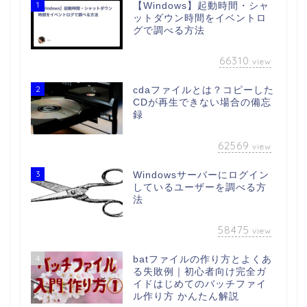
1
【Windows】起動時間・シャ
ットダウン時間をイベントロ
グで調べる方法
66310
view
2
cdaファイルとは？コピーした
CDが再生できない場合の備忘
録
62569
view
3
Windowsサーバーにログイン
しているユーザーを調べる方
法
58475
view
4
batファイルの作り方とよくあ
る失敗例｜初心者向け完全ガ
イドはじめてのバッチファイ
ル作り方 かんたん解説