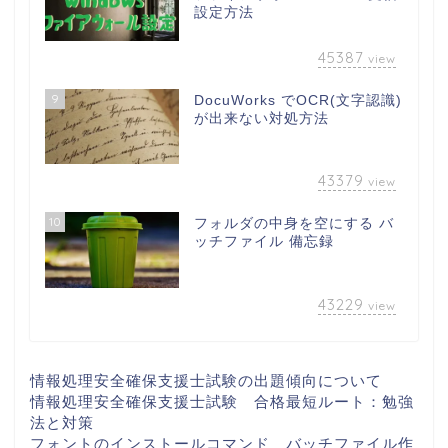
設定方法
45387
view
9
DocuWorks でOCR(文字認識)
が出来ない対処方法
43379
view
10
フォルダの中身を空にする バ
ッチファイル 備忘録
43229
view
情報処理安全確保支援士試験の出題傾向について
情報処理安全確保支援士試験 合格最短ルート：勉強
法と対策
フォントのインストールコマンド バッチファイル作