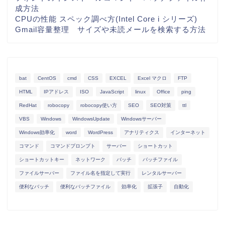
成方法
CPUの性能 スペック調べ方(Intel Core i シリーズ)
Gmail容量整理 サイズや未読メールを検索する方法
bat
CentOS
cmd
CSS
EXCEL
Excel マクロ
FTP
HTML
IPアドレス
ISO
JavaScript
linux
Office
ping
RedHat
robocopy
robocopy使い方
SEO
SEO対策
ttl
VBS
Windows
WindowsUpdate
Windowsサーバー
Windows効率化
word
WordPress
アナリティクス
インターネット
コマンド
コマンドプロンプト
サーバー
ショートカット
ショートカットキー
ネットワーク
バッチ
バッチファイル
ファイルサーバー
ファイル名を指定して実行
レンタルサーバー
便利なバッチ
便利なバッチファイル
効率化
拡張子
自動化