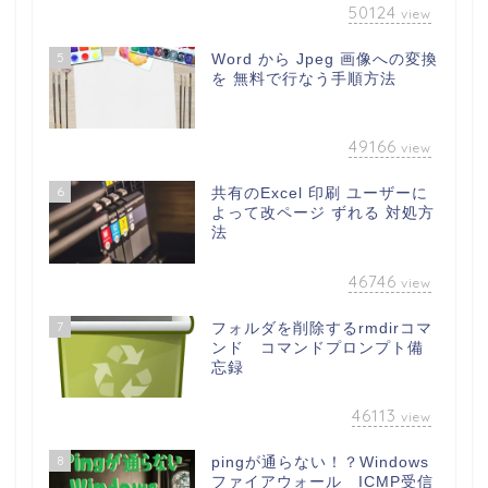
50124
view
5
Word から Jpeg 画像への変換
を 無料で行なう手順方法
49166
view
6
共有のExcel 印刷 ユーザーに
よって改ページ ずれる 対処方
法
46746
view
7
フォルダを削除するrmdirコマ
ンド コマンドプロンプト備
忘録
46113
view
8
pingが通らない！？Windows
ファイアウォール ICMP受信