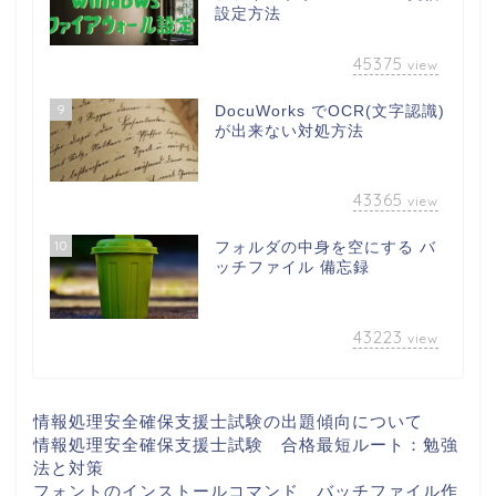
設定方法
45375
view
9
DocuWorks でOCR(文字認識)
が出来ない対処方法
43365
view
10
フォルダの中身を空にする バ
ッチファイル 備忘録
43223
view
情報処理安全確保支援士試験の出題傾向について
情報処理安全確保支援士試験 合格最短ルート：勉強
法と対策
フォントのインストールコマンド バッチファイル作