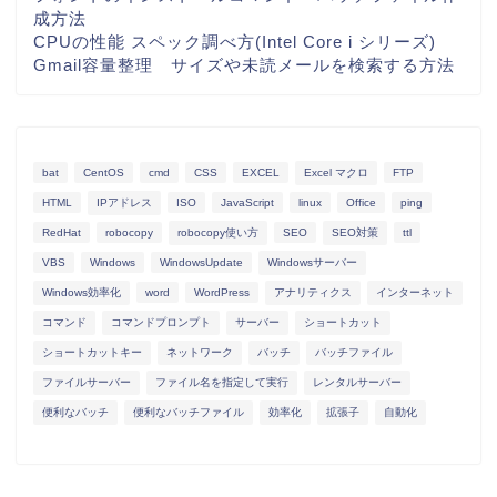
成方法
CPUの性能 スペック調べ方(Intel Core i シリーズ)
Gmail容量整理 サイズや未読メールを検索する方法
bat
CentOS
cmd
CSS
EXCEL
Excel マクロ
FTP
HTML
IPアドレス
ISO
JavaScript
linux
Office
ping
RedHat
robocopy
robocopy使い方
SEO
SEO対策
ttl
VBS
Windows
WindowsUpdate
Windowsサーバー
Windows効率化
word
WordPress
アナリティクス
インターネット
コマンド
コマンドプロンプト
サーバー
ショートカット
ショートカットキー
ネットワーク
バッチ
バッチファイル
ファイルサーバー
ファイル名を指定して実行
レンタルサーバー
便利なバッチ
便利なバッチファイル
効率化
拡張子
自動化