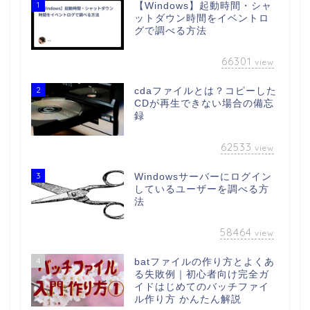
1
【Windows】起動時間・シャ
ットダウン時間をイベントロ
グで調べる方法
66301
view
2
cdaファイルとは？コピーした
CDが再生できない場合の備忘
録
62533
view
3
Windowsサーバーにログイン
しているユーザーを調べる方
法
58464
view
4
batファイルの作り方とよくあ
る失敗例｜初心者向け完全ガ
イドはじめてのバッチファイ
ル作り方 かんたん解説