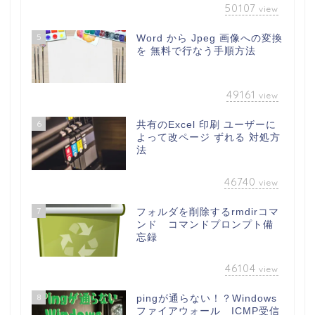
50107
view
5
Word から Jpeg 画像への変換
を 無料で行なう手順方法
49161
view
6
共有のExcel 印刷 ユーザーに
よって改ページ ずれる 対処方
法
46740
view
7
フォルダを削除するrmdirコマ
ンド コマンドプロンプト備
忘録
46104
view
8
pingが通らない！？Windows
ファイアウォール ICMP受信