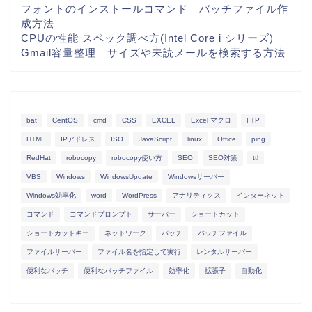
フォントのインストールコマンド バッチファイル作
成方法
CPUの性能 スペック調べ方(Intel Core i シリーズ)
Gmail容量整理 サイズや未読メールを検索する方法
bat
CentOS
cmd
CSS
EXCEL
Excel マクロ
FTP
HTML
IPアドレス
ISO
JavaScript
linux
Office
ping
RedHat
robocopy
robocopy使い方
SEO
SEO対策
ttl
VBS
Windows
WindowsUpdate
Windowsサーバー
Windows効率化
word
WordPress
アナリティクス
インターネット
コマンド
コマンドプロンプト
サーバー
ショートカット
ショートカットキー
ネットワーク
バッチ
バッチファイル
ファイルサーバー
ファイル名を指定して実行
レンタルサーバー
便利なバッチ
便利なバッチファイル
効率化
拡張子
自動化