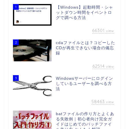
1
【Windows】起動時間・シャ
ットダウン時間をイベントロ
グで調べる方法
66301
view
2
cdaファイルとは？コピーした
CDが再生できない場合の備忘
録
62514
view
3
Windowsサーバーにログイン
しているユーザーを調べる方
法
58463
view
4
batファイルの作り方とよくあ
る失敗例｜初心者向け完全ガ
イドはじめてのバッチファイ