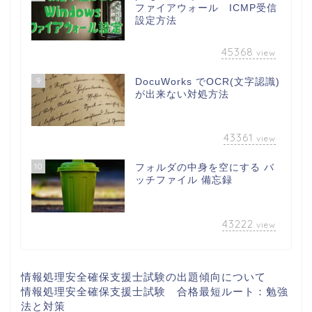
ファイアウォール ICMP受信
設定方法
45368
view
9
DocuWorks でOCR(文字認識)
が出来ない対処方法
43361
view
10
フォルダの中身を空にする バ
ッチファイル 備忘録
43222
view
情報処理安全確保支援士試験の出題傾向について
情報処理安全確保支援士試験 合格最短ルート：勉強
法と対策