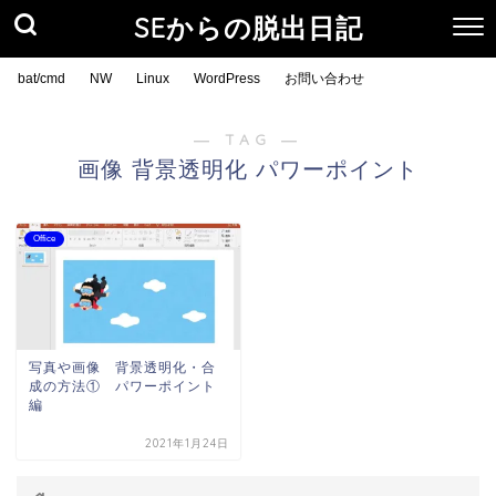
SEからの脱出日記
bat/cmd
NW
Linux
WordPress
お問い合わせ
― TAG ―
画像 背景透明化 パワーポイント
Office
写真や画像 背景透明化・合
成の方法① パワーポイント
編
2021年1月24日