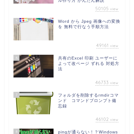
ル作り方 かんたん解説
50105
view
5
Word から Jpeg 画像への変換
を 無料で行なう手順方法
49161
view
6
共有のExcel 印刷 ユーザーに
よって改ページ ずれる 対処方
法
46733
view
7
フォルダを削除するrmdirコマ
ンド コマンドプロンプト備
忘録
46102
view
8
pingが通らない！？Windows