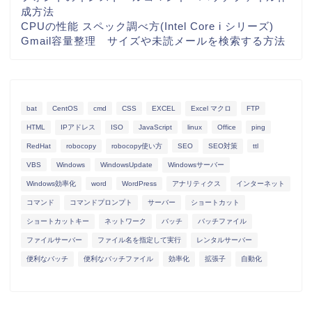
成方法
CPUの性能 スペック調べ方(Intel Core i シリーズ)
Gmail容量整理 サイズや未読メールを検索する方法
bat
CentOS
cmd
CSS
EXCEL
Excel マクロ
FTP
HTML
IPアドレス
ISO
JavaScript
linux
Office
ping
RedHat
robocopy
robocopy使い方
SEO
SEO対策
ttl
VBS
Windows
WindowsUpdate
Windowsサーバー
Windows効率化
word
WordPress
アナリティクス
インターネット
コマンド
コマンドプロンプト
サーバー
ショートカット
ショートカットキー
ネットワーク
バッチ
バッチファイル
ファイルサーバー
ファイル名を指定して実行
レンタルサーバー
便利なバッチ
便利なバッチファイル
効率化
拡張子
自動化