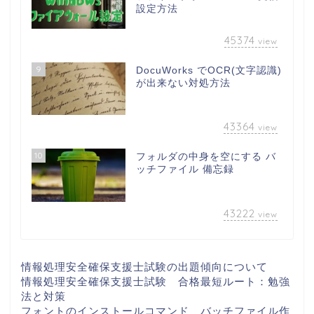
設定方法
45374
view
9
DocuWorks でOCR(文字認識)
が出来ない対処方法
43364
view
10
フォルダの中身を空にする バ
ッチファイル 備忘録
43222
view
情報処理安全確保支援士試験の出題傾向について
情報処理安全確保支援士試験 合格最短ルート：勉強
法と対策
フォントのインストールコマンド バッチファイル作