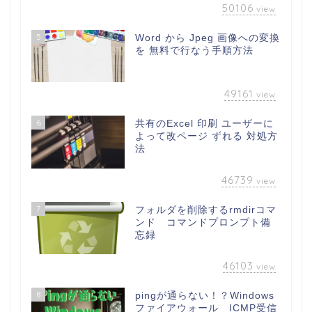
50106
view
5
Word から Jpeg 画像への変換
を 無料で行なう手順方法
49161
view
6
共有のExcel 印刷 ユーザーに
よって改ページ ずれる 対処方
法
46739
view
7
フォルダを削除するrmdirコマ
ンド コマンドプロンプト備
忘録
46103
view
8
pingが通らない！？Windows
ファイアウォール ICMP受信