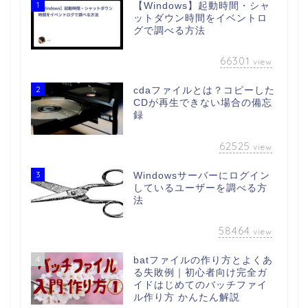
1
【Windows】起動時間・シャ
ットダウン時間をイベントロ
グで調べる方法
66301
view
2
cdaファイルとは？コピーした
CDが再生できない場合の備忘
録
62525
view
3
Windowsサーバーにログイン
しているユーザーを調べる方
法
58464
view
4
batファイルの作り方とよくあ
る失敗例｜初心者向け完全ガ
イドはじめてのバッチファイ
ル作り方 かんたん解説