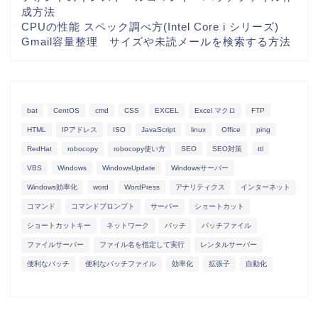
成方法
CPUの性能 スペック調べ方(Intel Core i シリーズ)
Gmail容量整理 サイズや未読メールを検索する方法
bat
CentOS
cmd
CSS
EXCEL
Excel マクロ
FTP
HTML
IPアドレス
ISO
JavaScript
linux
Office
ping
RedHat
robocopy
robocopy使い方
SEO
SEO対策
ttl
VBS
Windows
WindowsUpdate
Windowsサーバー
Windows効率化
word
WordPress
アナリティクス
インターネット
コマンド
コマンドプロンプト
サーバー
ショートカット
ショートカットキー
ネットワーク
バッチ
バッチファイル
ファイルサーバー
ファイル名を指定して実行
レンタルサーバー
便利なバッチ
便利なバッチファイル
効率化
拡張子
自動化