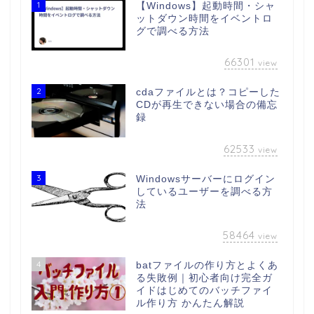
1
【Windows】起動時間・シャ
ットダウン時間をイベントロ
グで調べる方法
66301
view
2
cdaファイルとは？コピーした
CDが再生できない場合の備忘
録
62533
view
3
Windowsサーバーにログイン
しているユーザーを調べる方
法
58464
view
4
batファイルの作り方とよくあ
る失敗例｜初心者向け完全ガ
イドはじめてのバッチファイ
ル作り方 かんたん解説