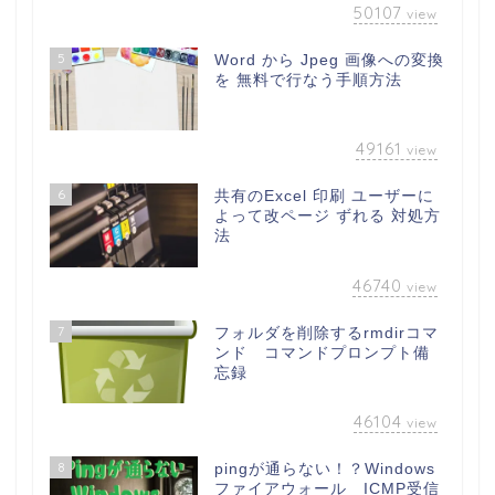
50107
view
5
Word から Jpeg 画像への変換
を 無料で行なう手順方法
49161
view
6
共有のExcel 印刷 ユーザーに
よって改ページ ずれる 対処方
法
46740
view
7
フォルダを削除するrmdirコマ
ンド コマンドプロンプト備
忘録
46104
view
8
pingが通らない！？Windows
ファイアウォール ICMP受信