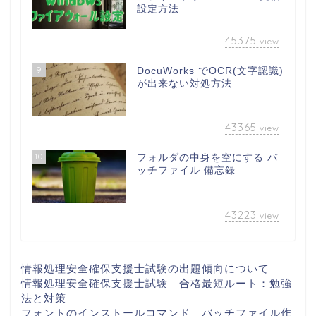
設定方法
45375
view
9
DocuWorks でOCR(文字認識)
が出来ない対処方法
43365
view
10
フォルダの中身を空にする バ
ッチファイル 備忘録
43223
view
情報処理安全確保支援士試験の出題傾向について
情報処理安全確保支援士試験 合格最短ルート：勉強
法と対策
フォントのインストールコマンド バッチファイル作