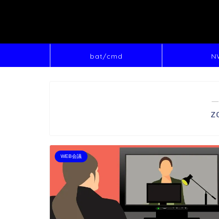
bat/cmd
N
―
z
WEB会議