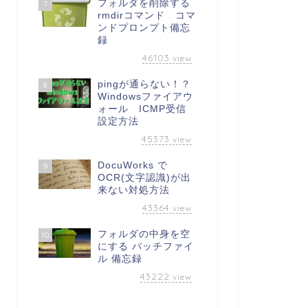
フォルダを削除する
7
rmdirコマンド コマ
ンドプロンプト備忘
録
46103
view
pingが通らない！？
8
Windowsファイアウ
ォール ICMP受信
設定方法
45373
view
DocuWorks で
9
OCR(文字認識)が出
来ない対処方法
43364
view
フォルダの中身を空
10
にする バッチファイ
ル 備忘録
43222
view