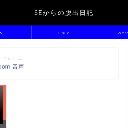
SEからの脱出日記
W
Linux
Word
 TAG ―
oom 音声