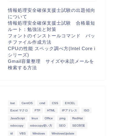
情報処理安全確保支援士試験の出題傾向
について
情報処理安全確保支援士試験 合格最短
ルート：勉強法と対策
フォントのインストールコマンド バッ
チファイル作成方法
CPUの性能 スペック調べ方(Intel Core i
シリーズ)
Gmail容量整理 サイズや未読メールを
検索する方法
bat
CentOS
cmd
CSS
EXCEL
Excel マクロ
FTP
HTML
IPアドレス
ISO
JavaScript
linux
Office
ping
RedHat
robocopy
robocopy使い方
SEO
SEO対策
ttl
VBS
Windows
WindowsUpdate