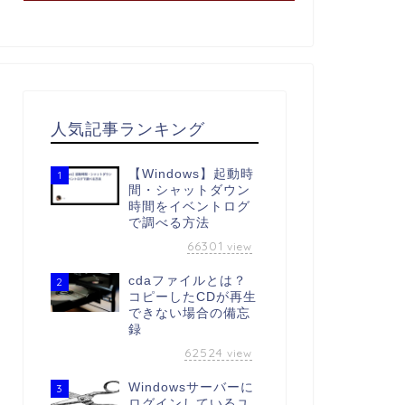
人気記事ランキング
【Windows】起動時
1
間・シャットダウン
時間をイベントログ
で調べる方法
66301
view
cdaファイルとは？
2
コピーしたCDが再生
できない場合の備忘
録
62524
view
Windowsサーバーに
3
ログインしているユ