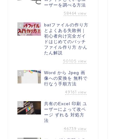
ーザーを調べる方法
58464
view
batファイルの作り方
4
とよくある失敗例｜
初心者向け完全ガイ
ドはじめてのバッチ
ファイル作り方 かん
たん解説
50105
view
Word から Jpeg 画
5
像への変換を 無料で
行なう手順方法
49161
view
共有のExcel 印刷 ユ
6
ーザーによって改ペ
ージ ずれる 対処方
法
46739
view