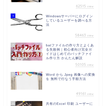
62515
view
3
Windowsサーバーにログイン
しているユーザーを調べる方
法
58463
view
4
batファイルの作り方とよくあ
る失敗例｜初心者向け完全ガ
イドはじめてのバッチファイ
ル作り方 かんたん解説
50105
view
5
Word から Jpeg 画像への変換
を 無料で行なう手順方法
49161
view
6
共有のExcel 印刷 ユーザーに