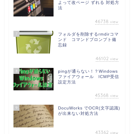
よって改ページ ずれる 対処方
法
46738
view
7
フォルダを削除するrmdirコマ
ンド コマンドプロンプト備
忘録
46102
view
8
pingが通らない！？Windows
ファイアウォール ICMP受信
設定方法
45368
view
9
DocuWorks でOCR(文字認識)
が出来ない対処方法
43362
view