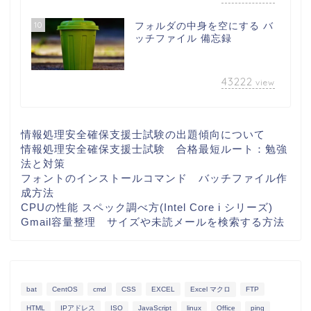
10
フォルダの中身を空にする バ
ッチファイル 備忘録
43222
view
情報処理安全確保支援士試験の出題傾向について
情報処理安全確保支援士試験 合格最短ルート：勉強
法と対策
フォントのインストールコマンド バッチファイル作
成方法
CPUの性能 スペック調べ方(Intel Core i シリーズ)
Gmail容量整理 サイズや未読メールを検索する方法
bat
CentOS
cmd
CSS
EXCEL
Excel マクロ
FTP
HTML
IPアドレス
ISO
JavaScript
linux
Office
ping