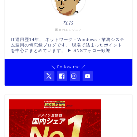
なお
風来のエンジニア
IT運用歴14年。 ネットワーク・Windows・業務システ
ム運用の備忘録ブログです。 現場で詰まったポイント
を中心にまとめています。 ▶ SNSフォロー歓迎
＼ Follow me ／