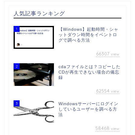
人気記事ランキング
1
【Windows】起動時間・シャ
ットダウン時間をイベントロ
グで調べる方法
66307
view
2
cdaファイルとは？コピーした
CDが再生できない場合の備忘
録
62554
view
3
Windowsサーバーにログイン
しているユーザーを調べる方
法
58468
view