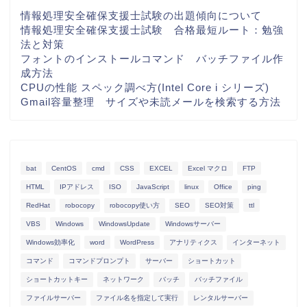
情報処理安全確保支援士試験の出題傾向について
情報処理安全確保支援士試験 合格最短ルート：勉強
法と対策
フォントのインストールコマンド バッチファイル作
成方法
CPUの性能 スペック調べ方(Intel Core i シリーズ)
Gmail容量整理 サイズや未読メールを検索する方法
bat
CentOS
cmd
CSS
EXCEL
Excel マクロ
FTP
HTML
IPアドレス
ISO
JavaScript
linux
Office
ping
RedHat
robocopy
robocopy使い方
SEO
SEO対策
ttl
VBS
Windows
WindowsUpdate
Windowsサーバー
Windows効率化
word
WordPress
アナリティクス
インターネット
コマンド
コマンドプロンプト
サーバー
ショートカット
ショートカットキー
ネットワーク
バッチ
バッチファイル
ファイルサーバー
ファイル名を指定して実行
レンタルサーバー