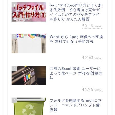
4
batファイルの作り方とよくあ
る失敗例｜初心者向け完全ガ
イドはじめてのバッチファイ
ル作り方 かんたん解説
50119
view
5
Word から Jpeg 画像への変換
を 無料で行なう手順方法
49163
view
6
共有のExcel 印刷 ユーザーに
よって改ページ ずれる 対処方
法
46745
view
7
フォルダを削除するrmdirコマ
ンド コマンドプロンプト備
忘録