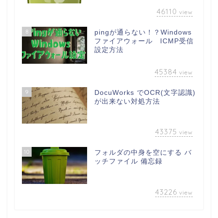
46110
view
8
pingが通らない！？Windows
ファイアウォール ICMP受信
設定方法
45384
view
9
DocuWorks でOCR(文字認識)
が出来ない対処方法
43375
view
10
フォルダの中身を空にする バ
ッチファイル 備忘録
43226
view