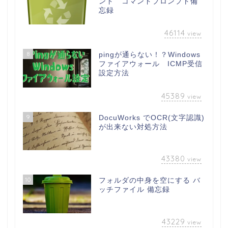
ンド コマンドプロンプト備
忘録
46114
view
8
pingが通らない！？Windows
ファイアウォール ICMP受信
設定方法
45389
view
9
DocuWorks でOCR(文字認識)
が出来ない対処方法
43380
view
10
フォルダの中身を空にする バ
ッチファイル 備忘録
43229
view