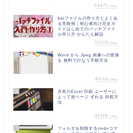
58475
view
4
batファイルの作り方とよくあ
る失敗例｜初心者向け完全ガ
イドはじめてのバッチファイ
ル作り方 かんたん解説
50124
view
5
Word から Jpeg 画像への変換
を 無料で行なう手順方法
49166
view
6
共有のExcel 印刷 ユーザーに
よって改ページ ずれる 対処方
法
46748
view
7
フォルダを削除するrmdirコマ