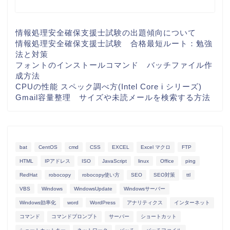
情報処理安全確保支援士試験の出題傾向について
情報処理安全確保支援士試験 合格最短ルート：勉強
法と対策
フォントのインストールコマンド バッチファイル作
成方法
CPUの性能 スペック調べ方(Intel Core i シリーズ)
Gmail容量整理 サイズや未読メールを検索する方法
bat
CentOS
cmd
CSS
EXCEL
Excel マクロ
FTP
HTML
IPアドレス
ISO
JavaScript
linux
Office
ping
RedHat
robocopy
robocopy使い方
SEO
SEO対策
ttl
VBS
Windows
WindowsUpdate
Windowsサーバー
Windows効率化
word
WordPress
アナリティクス
インターネット
コマンド
コマンドプロンプト
サーバー
ショートカット