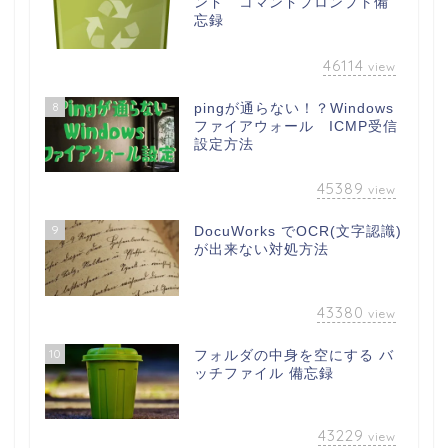
ンド コマンドプロンプト備
忘録
46114
view
8
pingが通らない！？Windows
ファイアウォール ICMP受信
設定方法
45389
view
9
DocuWorks でOCR(文字認識)
が出来ない対処方法
43380
view
10
フォルダの中身を空にする バ
ッチファイル 備忘録
43229
view