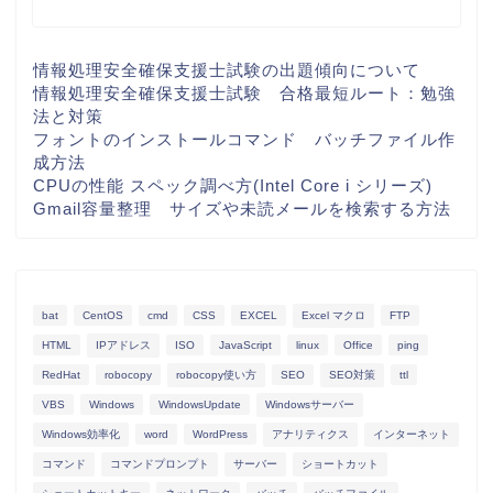
情報処理安全確保支援士試験の出題傾向について
情報処理安全確保支援士試験 合格最短ルート：勉強
法と対策
フォントのインストールコマンド バッチファイル作
成方法
CPUの性能 スペック調べ方(Intel Core i シリーズ)
Gmail容量整理 サイズや未読メールを検索する方法
bat
CentOS
cmd
CSS
EXCEL
Excel マクロ
FTP
HTML
IPアドレス
ISO
JavaScript
linux
Office
ping
RedHat
robocopy
robocopy使い方
SEO
SEO対策
ttl
VBS
Windows
WindowsUpdate
Windowsサーバー
Windows効率化
word
WordPress
アナリティクス
インターネット
コマンド
コマンドプロンプト
サーバー
ショートカット