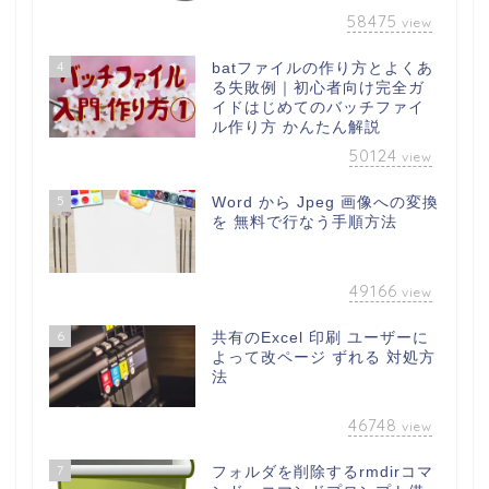
58475
view
4
batファイルの作り方とよくあ
る失敗例｜初心者向け完全ガ
イドはじめてのバッチファイ
ル作り方 かんたん解説
50124
view
5
Word から Jpeg 画像への変換
を 無料で行なう手順方法
49166
view
6
共有のExcel 印刷 ユーザーに
よって改ページ ずれる 対処方
法
46748
view
7
フォルダを削除するrmdirコマ