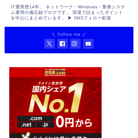
IT運用歴14年。 ネットワーク・Windows・業務システ
ム運用の備忘録ブログです。 現場で詰まったポイント
を中心にまとめています。 ▶ SNSフォロー歓迎
＼ Follow me ／