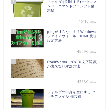
7
フォルダを削除するrmdirコマ
ンド コマンドプロンプト備
忘録
46115
view
8
pingが通らない！？Windows
ファイアウォール ICMP受信
設定方法
45390
view
9
DocuWorks でOCR(文字認識)
が出来ない対処方法
43380
view
10
フォルダの中身を空にする バ
ッチファイル 備忘録