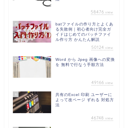
58476
view
4
batファイルの作り方とよくあ
る失敗例｜初心者向け完全ガ
イドはじめてのバッチファイ
ル作り方 かんたん解説
50124
view
5
Word から Jpeg 画像への変換
を 無料で行なう手順方法
49166
view
6
共有のExcel 印刷 ユーザーに
よって改ページ ずれる 対処方
法
46748
view