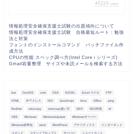
43229
view
情報処理安全確保支援士試験の出題傾向について
情報処理安全確保支援士試験 合格最短ルート：勉強
法と対策
フォントのインストールコマンド バッチファイル作
成方法
CPUの性能 スペック調べ方(Intel Core i シリーズ)
Gmail容量整理 サイズや未読メールを検索する方法
bat
CentOS
cmd
CSS
EXCEL
Excel マクロ
FTP
HTML
IPアドレス
ISO
JavaScript
linux
Office
ping
RedHat
robocopy
robocopy使い方
SEO
SEO対策
ttl
VBS
Windows
WindowsUpdate
Windowsサーバー
Windows効率化
word
WordPress
アナリティクス
インターネット
コマンド
コマンドプロンプト
サーバー
ショートカット