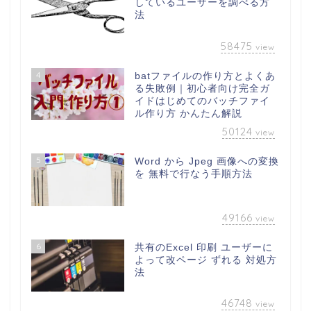
しているユーザーを調べる方
法
58475
view
4
batファイルの作り方とよくあ
る失敗例｜初心者向け完全ガ
イドはじめてのバッチファイ
ル作り方 かんたん解説
50124
view
5
Word から Jpeg 画像への変換
を 無料で行なう手順方法
49166
view
6
共有のExcel 印刷 ユーザーに
よって改ページ ずれる 対処方
法
46748
view