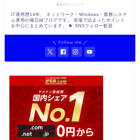
風来のエンジニア
IT運用歴14年。 ネットワーク・Windows・業務システ
ム運用の備忘録ブログです。 現場で詰まったポイント
を中心にまとめています。 ▶ SNSフォロー歓迎
＼ Follow me ／