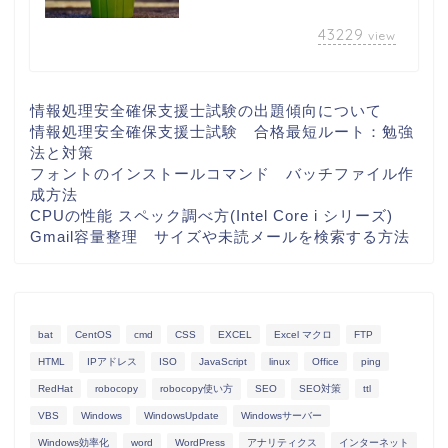
43229
view
情報処理安全確保支援士試験の出題傾向について
情報処理安全確保支援士試験 合格最短ルート：勉強
法と対策
フォントのインストールコマンド バッチファイル作
成方法
CPUの性能 スペック調べ方(Intel Core i シリーズ)
Gmail容量整理 サイズや未読メールを検索する方法
bat
CentOS
cmd
CSS
EXCEL
Excel マクロ
FTP
HTML
IPアドレス
ISO
JavaScript
linux
Office
ping
RedHat
robocopy
robocopy使い方
SEO
SEO対策
ttl
VBS
Windows
WindowsUpdate
Windowsサーバー
Windows効率化
word
WordPress
アナリティクス
インターネット