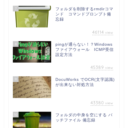
7
フォルダを削除するrmdirコマ
ンド コマンドプロンプト備
忘録
46114
view
8
pingが通らない！？Windows
ファイアウォール ICMP受信
設定方法
45389
view
9
DocuWorks でOCR(文字認識)
が出来ない対処方法
43380
view
10
フォルダの中身を空にする バ
ッチファイル 備忘録