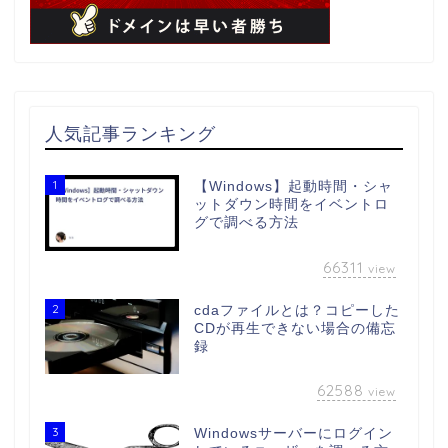
人気記事ランキング
1
【Windows】起動時間・シャ
ットダウン時間をイベントロ
グで調べる方法
66311
view
2
cdaファイルとは？コピーした
CDが再生できない場合の備忘
録
62588
view
3
Windowsサーバーにログイン