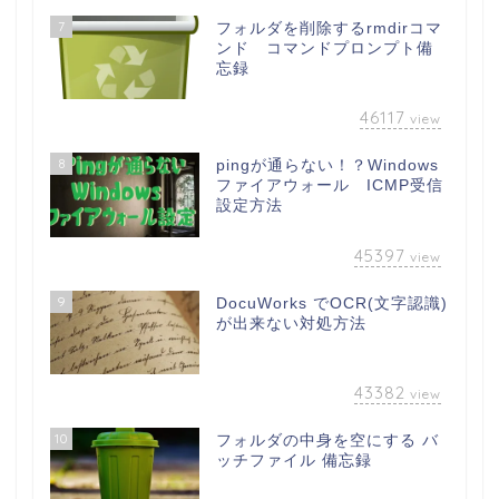
7
フォルダを削除するrmdirコマ
ンド コマンドプロンプト備
忘録
46117
view
8
pingが通らない！？Windows
ファイアウォール ICMP受信
設定方法
45397
view
9
DocuWorks でOCR(文字認識)
が出来ない対処方法
43382
view
10
フォルダの中身を空にする バ
ッチファイル 備忘録