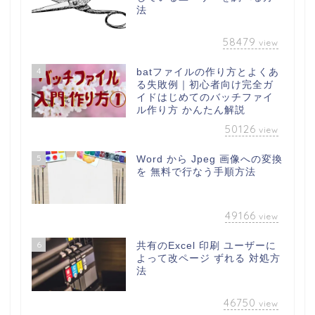
法
58479
view
4
batファイルの作り方とよくあ
る失敗例｜初心者向け完全ガ
イドはじめてのバッチファイ
ル作り方 かんたん解説
50126
view
5
Word から Jpeg 画像への変換
を 無料で行なう手順方法
49166
view
6
共有のExcel 印刷 ユーザーに
よって改ページ ずれる 対処方
法
46750
view