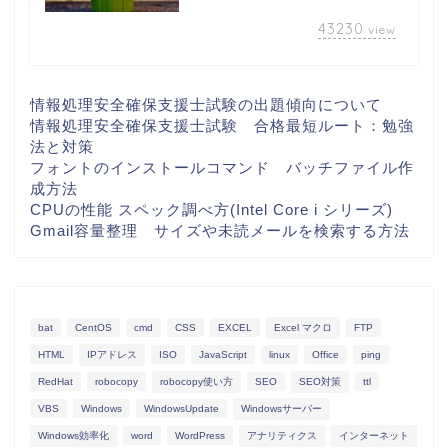
43230
view
情報処理安全確保支援士試験の出題傾向について
情報処理安全確保支援士試験 合格最短ルート：勉強
法と対策
フォントのインストールコマンド バッチファイル作
成方法
CPUの性能 スペック調べ方(Intel Core i シリーズ)
Gmail容量整理 サイズや未読メールを検索する方法
bat
CentOS
cmd
CSS
EXCEL
Excel マクロ
FTP
HTML
IPアドレス
ISO
JavaScript
linux
Office
ping
RedHat
robocopy
robocopy使い方
SEO
SEO対策
ttl
VBS
Windows
WindowsUpdate
Windowsサーバー
Windows効率化
word
WordPress
アナリティクス
インターネット