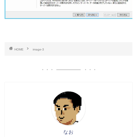
HOME
image-3
なお