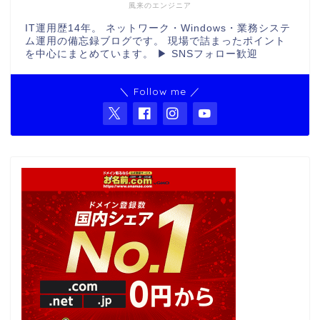
風来のエンジニア
IT運用歴14年。 ネットワーク・Windows・業務システ
ム運用の備忘録ブログです。 現場で詰まったポイント
を中心にまとめています。 ▶ SNSフォロー歓迎
＼ Follow me ／