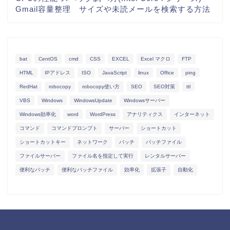
Gmail容量整理 サイズや未読メールを検索する方法
bat
CentOS
cmd
CSS
EXCEL
Excel マクロ
FTP
HTML
IPアドレス
ISO
JavaScript
linux
Office
ping
RedHat
robocopy
robocopy使い方
SEO
SEO対策
ttl
VBS
Windows
WindowsUpdate
Windowsサーバー
Windows効率化
word
WordPress
アナリティクス
インターネット
コマンド
コマンドプロンプト
サーバー
ショートカット
ショートカットキー
ネットワーク
バッチ
バッチファイル
ファイルサーバー
ファイル名を指定して実行
レンタルサーバー
便利なバッチ
便利なバッチファイル
効率化
拡張子
自動化