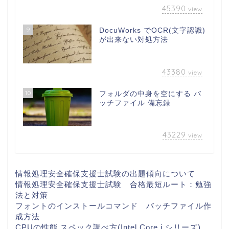
45390
view
9
DocuWorks でOCR(文字認識)
が出来ない対処方法
43380
view
10
フォルダの中身を空にする バ
ッチファイル 備忘録
43229
view
情報処理安全確保支援士試験の出題傾向について
情報処理安全確保支援士試験 合格最短ルート：勉強
法と対策
フォントのインストールコマンド バッチファイル作
成方法
CPUの性能 スペック調べ方(Intel Core i シリーズ)