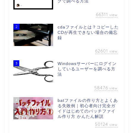
グで調べる方法
66311
view
2
cdaファイルとは？コピーした
CDが再生できない場合の備忘
録
62601
view
3
Windowsサーバーにログイン
しているユーザーを調べる方
法
58476
view
4
batファイルの作り方とよくあ
る失敗例｜初心者向け完全ガ
イドはじめてのバッチファイ
ル作り方 かんたん解説
50124
view