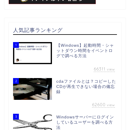
人気記事ランキング
1
【Windows】起動時間・シャ
ットダウン時間をイベントロ
グで調べる方法
66311
view
2
cdaファイルとは？コピーした
CDが再生できない場合の備忘
録
62600
view
3
Windowsサーバーにログイン
しているユーザーを調べる方
法