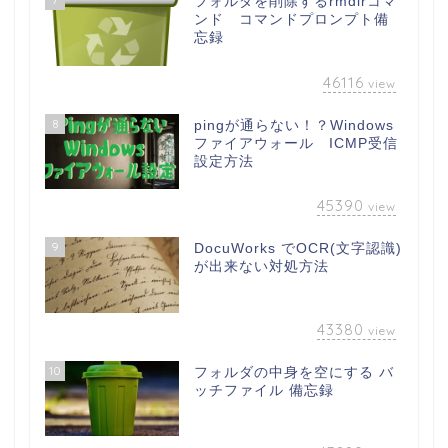
フォルダを削除するrmdirコマ
ンド コマンドプロンプト備
忘録
46116
view
8
pingが通らない！？Windows
ファイアウォール ICMP受信
設定方法
45390
view
9
DocuWorks でOCR(文字認識)
が出来ない対処方法
43380
view
10
フォルダの中身を空にする バ
ッチファイル 備忘録