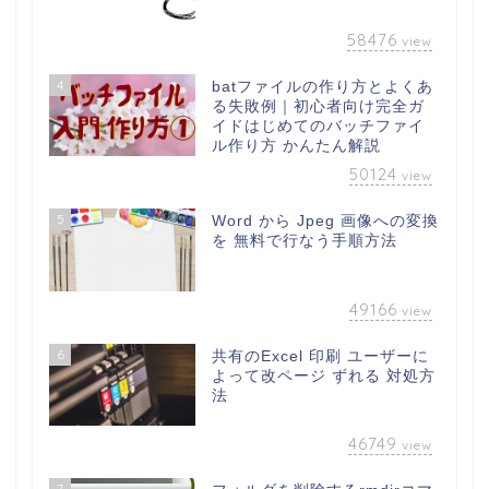
58476
view
4
batファイルの作り方とよくあ
る失敗例｜初心者向け完全ガ
イドはじめてのバッチファイ
ル作り方 かんたん解説
50124
view
5
Word から Jpeg 画像への変換
を 無料で行なう手順方法
49166
view
6
共有のExcel 印刷 ユーザーに
よって改ページ ずれる 対処方
法
46749
view
7