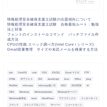
43229
view
情報処理安全確保支援士試験の出題傾向について
情報処理安全確保支援士試験 合格最短ルート：勉強
法と対策
フォントのインストールコマンド バッチファイル作
成方法
CPUの性能 スペック調べ方(Intel Core i シリーズ)
Gmail容量整理 サイズや未読メールを検索する方法
bat
CentOS
cmd
CSS
EXCEL
Excel マクロ
FTP
HTML
IPアドレス
ISO
JavaScript
linux
Office
ping
RedHat
robocopy
robocopy使い方
SEO
SEO対策
ttl
VBS
Windows
WindowsUpdate
Windowsサーバー
Windows効率化
word
WordPress
アナリティクス
インターネット
コマンド
コマンドプロンプト
サーバー
ショートカット