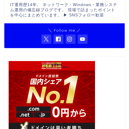
IT運用歴14年。 ネットワーク・Windows・業務システ
ム運用の備忘録ブログです。 現場で詰まったポイント
を中心にまとめています。 ▶ SNSフォロー歓迎
＼ Follow me ／