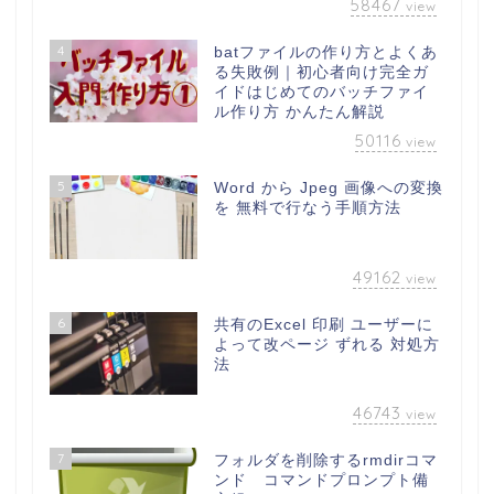
58467
view
4
batファイルの作り方とよくあ
る失敗例｜初心者向け完全ガ
イドはじめてのバッチファイ
ル作り方 かんたん解説
50116
view
5
Word から Jpeg 画像への変換
を 無料で行なう手順方法
49162
view
6
共有のExcel 印刷 ユーザーに
よって改ページ ずれる 対処方
法
46743
view
7
フォルダを削除するrmdirコマ
ンド コマンドプロンプト備