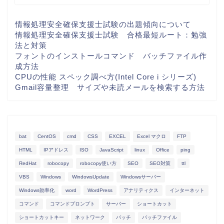
情報処理安全確保支援士試験の出題傾向について
情報処理安全確保支援士試験 合格最短ルート：勉強
法と対策
フォントのインストールコマンド バッチファイル作
成方法
CPUの性能 スペック調べ方(Intel Core i シリーズ)
Gmail容量整理 サイズや未読メールを検索する方法
bat
CentOS
cmd
CSS
EXCEL
Excel マクロ
FTP
HTML
IPアドレス
ISO
JavaScript
linux
Office
ping
RedHat
robocopy
robocopy使い方
SEO
SEO対策
ttl
VBS
Windows
WindowsUpdate
Windowsサーバー
Windows効率化
word
WordPress
アナリティクス
インターネット
コマンド
コマンドプロンプト
サーバー
ショートカット
ショートカットキー
ネットワーク
バッチ
バッチファイル