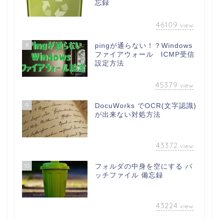
忘録
46109
view
8
pingが通らない！？Windows
ファイアウォール ICMP受信
設定方法
45379
view
9
DocuWorks でOCR(文字認識)
が出来ない対処方法
43372
view
10
フォルダの中身を空にする バ
ッチファイル 備忘録
43224
view