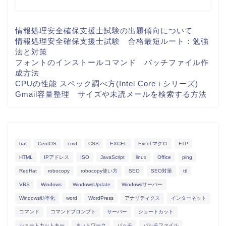
情報処理安全確保支援士試験の出題傾向について
情報処理安全確保支援士試験 合格最短ルート：勉強
法と対策
フォントのインストールコマンド バッチファイル作
成方法
CPUの性能 スペック調べ方(Intel Core i シリーズ)
Gmail容量整理 サイズや未読メールを検索する方法
bat
CentOS
cmd
CSS
EXCEL
Excel マクロ
FTP
HTML
IPアドレス
ISO
JavaScript
linux
Office
ping
RedHat
robocopy
robocopy使い方
SEO
SEO対策
ttl
VBS
Windows
WindowsUpdate
Windowsサーバー
Windows効率化
word
WordPress
アナリティクス
インターネット
コマンド
コマンドプロンプト
サーバー
ショートカット
ショートカットキー
ネットワーク
バッチ
バッチファイル