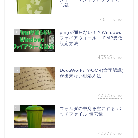
忘録
46111
view
8
pingが通らない！？Windows
ファイアウォール ICMP受信
設定方法
45385
view
9
DocuWorks でOCR(文字認識)
が出来ない対処方法
43375
view
10
フォルダの中身を空にする バ
ッチファイル 備忘録
43227
view