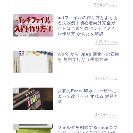
58469
view
4
batファイルの作り方とよくあ
る失敗例｜初心者向け完全ガ
イドはじめてのバッチファイ
ル作り方 かんたん解説
50120
view
5
Word から Jpeg 画像への変換
を 無料で行なう手順方法
49163
view
6
共有のExcel 印刷 ユーザーに
よって改ページ ずれる 対処方
法
46745
view
7
フォルダを削除するrmdirコマ
ンド コマンドプロンプト備