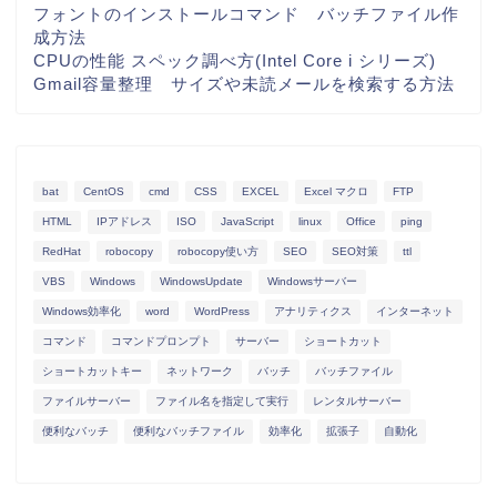
フォントのインストールコマンド バッチファイル作
成方法
CPUの性能 スペック調べ方(Intel Core i シリーズ)
Gmail容量整理 サイズや未読メールを検索する方法
bat
CentOS
cmd
CSS
EXCEL
Excel マクロ
FTP
HTML
IPアドレス
ISO
JavaScript
linux
Office
ping
RedHat
robocopy
robocopy使い方
SEO
SEO対策
ttl
VBS
Windows
WindowsUpdate
Windowsサーバー
Windows効率化
word
WordPress
アナリティクス
インターネット
コマンド
コマンドプロンプト
サーバー
ショートカット
ショートカットキー
ネットワーク
バッチ
バッチファイル
ファイルサーバー
ファイル名を指定して実行
レンタルサーバー
便利なバッチ
便利なバッチファイル
効率化
拡張子
自動化