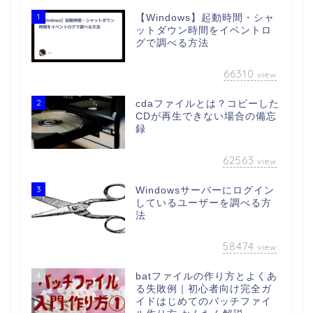
1
【Windows】起動時間・シャ
ットダウン時間をイベントロ
グで調べる方法
66310
view
2
cdaファイルとは？コピーした
CDが再生できない場合の備忘
録
62563
view
3
Windowsサーバーにログイン
しているユーザーを調べる方
法
58474
view
4
batファイルの作り方とよくあ
る失敗例｜初心者向け完全ガ
イドはじめてのバッチファイ