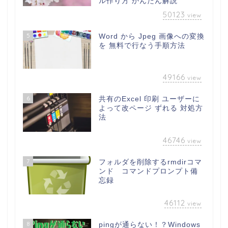
ル作り方 かんたん解説
50123
view
5
Word から Jpeg 画像への変換
を 無料で行なう手順方法
49166
view
6
共有のExcel 印刷 ユーザーに
よって改ページ ずれる 対処方
法
46746
view
7
フォルダを削除するrmdirコマ
ンド コマンドプロンプト備
忘録
46112
view
8
pingが通らない！？Windows