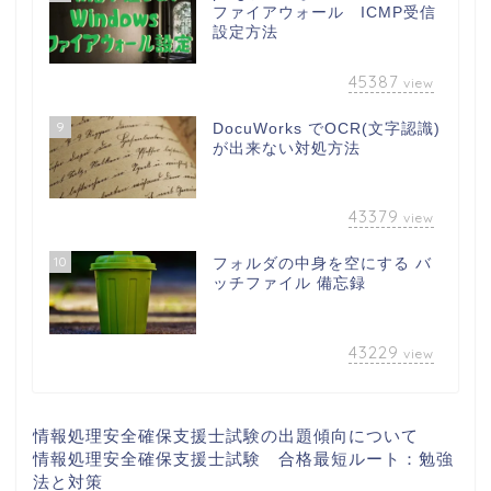
ファイアウォール ICMP受信
設定方法
45387
view
9
DocuWorks でOCR(文字認識)
が出来ない対処方法
43379
view
10
フォルダの中身を空にする バ
ッチファイル 備忘録
43229
view
情報処理安全確保支援士試験の出題傾向について
情報処理安全確保支援士試験 合格最短ルート：勉強
法と対策