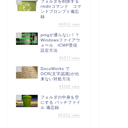
フォルダを削除する
7
rmdirコマンド コマ
ンドプロンプト備忘
録
46102
view
pingが通らない！？
8
Windowsファイアウ
ォール ICMP受信
設定方法
45371
view
DocuWorks で
9
OCR(文字認識)が出
来ない対処方法
43363
view
フォルダの中身を空
10
にする バッチファイ
ル 備忘録
43222
view