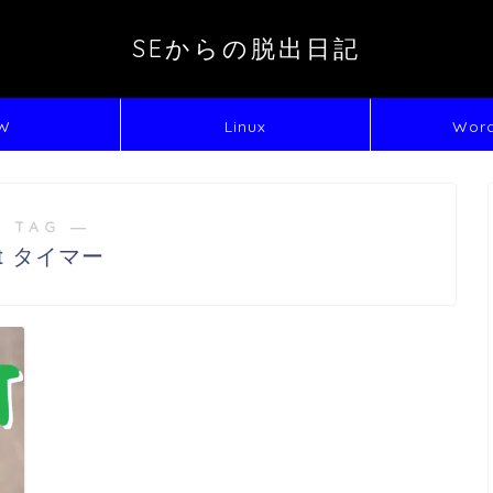
SEからの脱出日記
W
Linux
Word
 TAG ―
at タイマー