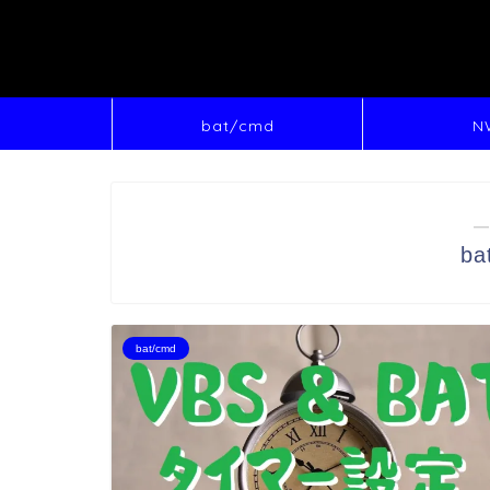
bat/cmd
N
―
b
bat/cmd