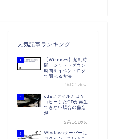
人気記事ランキング
【Windows】起動時
1
間・シャットダウン
時間をイベントログ
で調べる方法
66301
view
cdaファイルとは？
2
コピーしたCDが再生
できない場合の備忘
録
62519
view
Windowsサーバーに
3
ログインしているユ