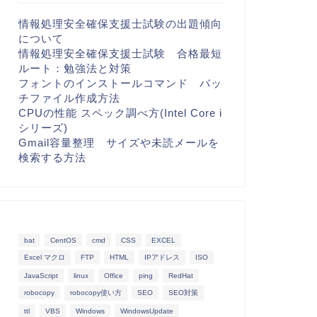
情報処理安全確保支援士試験の出題傾向
について
情報処理安全確保支援士試験 合格最短
ルート：勉強法と対策
フォントのインストールコマンド バッ
チファイル作成方法
CPUの性能 スペック調べ方(Intel Core i
シリーズ)
Gmail容量整理 サイズや未読メールを
検索する方法
bat
CentOS
cmd
CSS
EXCEL
Excel マクロ
FTP
HTML
IPアドレス
ISO
JavaScript
linux
Office
ping
RedHat
robocopy
robocopy使い方
SEO
SEO対策
ttl
VBS
Windows
WindowsUpdate