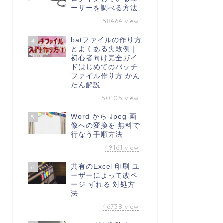
ーザーを調べる方法
58464
view
batファイルの作り方
4
とよくある失敗例｜
初心者向け完全ガイ
ドはじめてのバッチ
ファイル作り方 かん
たん解説
50105
view
Word から Jpeg 画
5
像への変換を 無料で
行なう手順方法
49161
view
共有のExcel 印刷 ユ
6
ーザーによって改ペ
ージ ずれる 対処方
法
46738
view