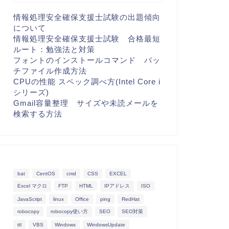
情報処理安全確保支援士試験の出題傾向
について
情報処理安全確保支援士試験 合格最短
ルート：勉強法と対策
フォントのインストールコマンド バッ
チファイル作成方法
CPUの性能 スペック調べ方(Intel Core i
シリーズ)
Gmail容量整理 サイズや未読メールを
検索する方法
bat
CentOS
cmd
CSS
EXCEL
Excel マクロ
FTP
HTML
IPアドレス
ISO
JavaScript
linux
Office
ping
RedHat
robocopy
robocopy使い方
SEO
SEO対策
ttl
VBS
Windows
WindowsUpdate