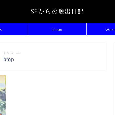
SEからの脱出日記
W
Linux
Word
 TAG ―
bmp