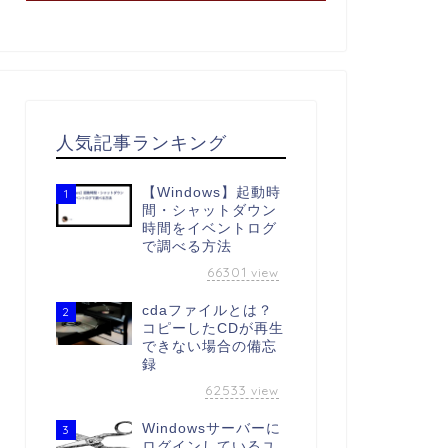
人気記事ランキング
【Windows】起動時
1
間・シャットダウン
時間をイベントログ
で調べる方法
66301
view
cdaファイルとは？
2
コピーしたCDが再生
できない場合の備忘
録
62533
view
Windowsサーバーに
3
ログインしているユ