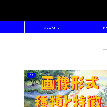
bat/cmd
N
―
PC