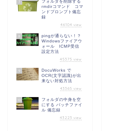
フォルダを削除する
7
rmdirコマンド コマ
ンドプロンプト備忘
録
46104
view
pingが通らない！？
8
Windowsファイアウ
ォール ICMP受信
設定方法
45375
view
DocuWorks で
9
OCR(文字認識)が出
来ない対処方法
43365
view
フォルダの中身を空
10
にする バッチファイ
ル 備忘録
43223
view