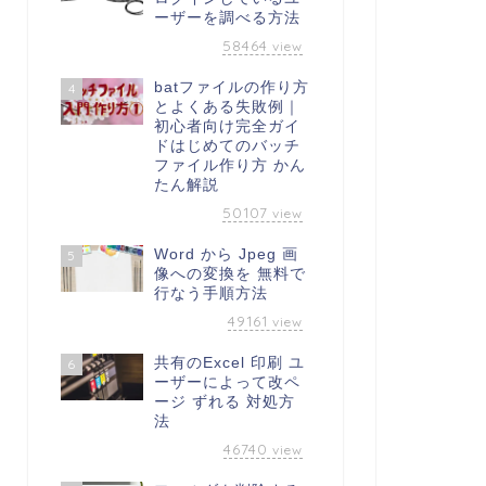
ーザーを調べる方法
58464
view
batファイルの作り方
4
とよくある失敗例｜
初心者向け完全ガイ
ドはじめてのバッチ
ファイル作り方 かん
たん解説
50107
view
Word から Jpeg 画
5
像への変換を 無料で
行なう手順方法
49161
view
共有のExcel 印刷 ユ
6
ーザーによって改ペ
ージ ずれる 対処方
法
46740
view