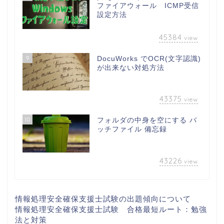
ファイアウォール ICMP受信
設定方法
45384
view
9
DocuWorks でOCR(文字認識)
が出来ない対処方法
43375
view
10
フォルダの中身を空にする バ
ッチファイル 備忘録
43226
view
情報処理安全確保支援士試験の出題傾向について
情報処理安全確保支援士試験 合格最短ルート：勉強
法と対策