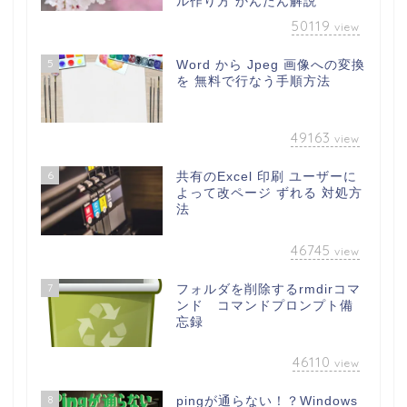
ル作り方 かんたん解説
50119
view
5
Word から Jpeg 画像への変換
を 無料で行なう手順方法
49163
view
6
共有のExcel 印刷 ユーザーに
よって改ページ ずれる 対処方
法
46745
view
7
フォルダを削除するrmdirコマ
ンド コマンドプロンプト備
忘録
46110
view
8
pingが通らない！？Windows