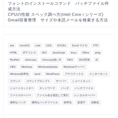
フォントのインストールコマンド バッチファイル作
成方法
CPUの性能 スペック調べ方(Intel Core i シリーズ)
Gmail容量整理 サイズや未読メールを検索する方法
bat
CentOS
cmd
CSS
EXCEL
Excel マクロ
FTP
HTML
IPアドレス
ISO
JavaScript
linux
Office
ping
RedHat
robocopy
robocopy使い方
SEO
SEO対策
ttl
VBS
Windows
WindowsUpdate
Windowsサーバー
Windows効率化
word
WordPress
アナリティクス
インターネット
コマンド
コマンドプロンプト
サーバー
ショートカット
ショートカットキー
ネットワーク
バッチ
バッチファイル
ファイルサーバー
ファイル名を指定して実行
レンタルサーバー
便利なバッチ
便利なバッチファイル
効率化
拡張子
自動化