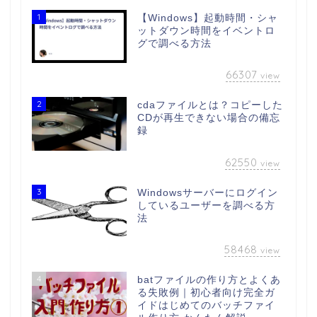
1
【Windows】起動時間・シャ
ットダウン時間をイベントロ
グで調べる方法
66307
view
2
cdaファイルとは？コピーした
CDが再生できない場合の備忘
録
62550
view
3
Windowsサーバーにログイン
しているユーザーを調べる方
法
58468
view
4
batファイルの作り方とよくあ
る失敗例｜初心者向け完全ガ
イドはじめてのバッチファイ