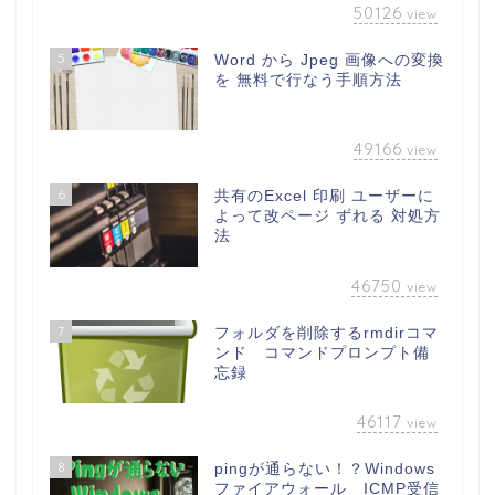
50126
view
5
Word から Jpeg 画像への変換
を 無料で行なう手順方法
49166
view
6
共有のExcel 印刷 ユーザーに
よって改ページ ずれる 対処方
法
46750
view
7
フォルダを削除するrmdirコマ
ンド コマンドプロンプト備
忘録
46117
view
8
pingが通らない！？Windows
ファイアウォール ICMP受信