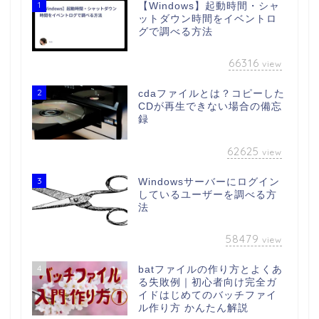
1
【Windows】起動時間・シャ
ットダウン時間をイベントロ
グで調べる方法
66316
view
2
cdaファイルとは？コピーした
CDが再生できない場合の備忘
録
62625
view
3
Windowsサーバーにログイン
しているユーザーを調べる方
法
58479
view
4
batファイルの作り方とよくあ
る失敗例｜初心者向け完全ガ
イドはじめてのバッチファイ
ル作り方 かんたん解説