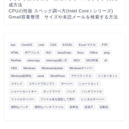
成方法
CPUの性能 スペック調べ方(Intel Core i シリーズ)
Gmail容量整理 サイズや未読メールを検索する方法
bat
CentOS
cmd
CSS
EXCEL
Excel マクロ
FTP
HTML
IPアドレス
ISO
JavaScript
linux
Office
ping
RedHat
robocopy
robocopy使い方
SEO
SEO対策
ttl
VBS
Windows
WindowsUpdate
Windowsサーバー
Windows効率化
word
WordPress
アナリティクス
インターネット
コマンド
コマンドプロンプト
サーバー
ショートカット
ショートカットキー
ネットワーク
バッチ
バッチファイル
ファイルサーバー
ファイル名を指定して実行
レンタルサーバー
便利なバッチ
便利なバッチファイル
効率化
拡張子
自動化