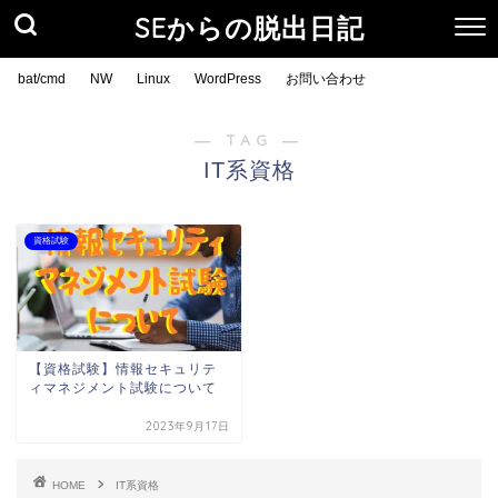
SEからの脱出日記
bat/cmd
NW
Linux
WordPress
お問い合わせ
― TAG ―
IT系資格
資格試験
【資格試験】情報セキュリテ
ィマネジメント試験について
2023年9月17日
HOME
IT系資格