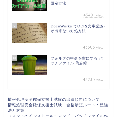
設定方法
45401
view
9
DocuWorks でOCR(文字認識)
が出来ない対処方法
43383
view
10
フォルダの中身を空にする バ
ッチファイル 備忘録
43230
view
情報処理安全確保支援士試験の出題傾向について
情報処理安全確保支援士試験 合格最短ルート：勉強
法と対策
フォントのインストールコマンド バッチファイル作