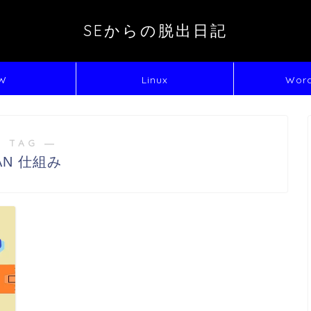
SEからの脱出日記
W
Linux
Word
 TAG ―
AN 仕組み