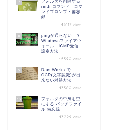
フォルダを削除する
7
rmdirコマンド コマ
ンドプロンプト備忘
録
46117
view
pingが通らない！？
8
Windowsファイアウ
ォール ICMP受信
設定方法
45390
view
DocuWorks で
9
OCR(文字認識)が出
来ない対処方法
43380
view
フォルダの中身を空
10
にする バッチファイ
ル 備忘録
43229
view