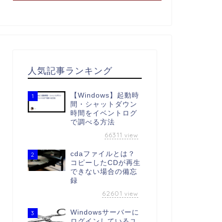
人気記事ランキング
【Windows】起動時
1
間・シャットダウン
時間をイベントログ
で調べる方法
66311
view
cdaファイルとは？
2
コピーしたCDが再生
できない場合の備忘
録
62601
view
Windowsサーバーに
3
ログインしているユ