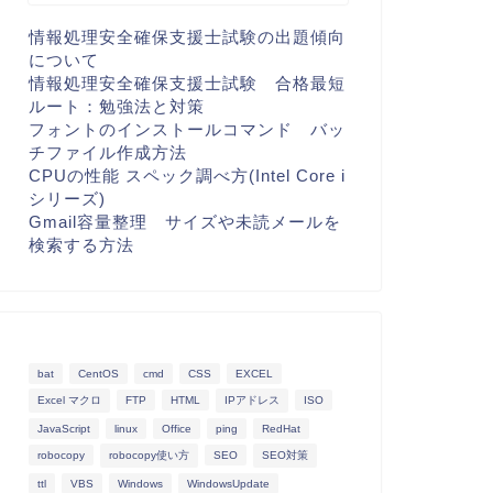
情報処理安全確保支援士試験の出題傾向
について
情報処理安全確保支援士試験 合格最短
ルート：勉強法と対策
フォントのインストールコマンド バッ
チファイル作成方法
CPUの性能 スペック調べ方(Intel Core i
シリーズ)
Gmail容量整理 サイズや未読メールを
検索する方法
bat
CentOS
cmd
CSS
EXCEL
Excel マクロ
FTP
HTML
IPアドレス
ISO
JavaScript
linux
Office
ping
RedHat
robocopy
robocopy使い方
SEO
SEO対策
ttl
VBS
Windows
WindowsUpdate