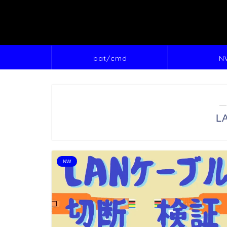
bat/cmd
N
―
L
NW