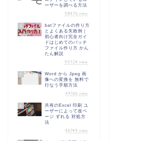
ーザーを調べる方法
58476
view
batファイルの作り方
4
とよくある失敗例｜
初心者向け完全ガイ
ドはじめてのバッチ
ファイル作り方 かん
たん解説
50124
view
Word から Jpeg 画
5
像への変換を 無料で
行なう手順方法
49166
view
共有のExcel 印刷 ユ
6
ーザーによって改ペ
ージ ずれる 対処方
法
46749
view