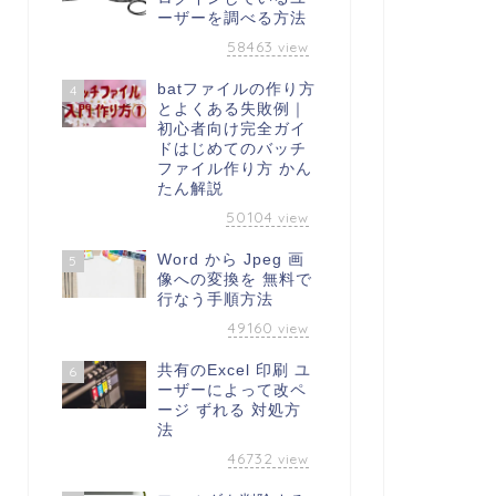
ーザーを調べる方法
58463
view
batファイルの作り方
4
とよくある失敗例｜
初心者向け完全ガイ
ドはじめてのバッチ
ファイル作り方 かん
たん解説
50104
view
Word から Jpeg 画
5
像への変換を 無料で
行なう手順方法
49160
view
共有のExcel 印刷 ユ
6
ーザーによって改ペ
ージ ずれる 対処方
法
46732
view