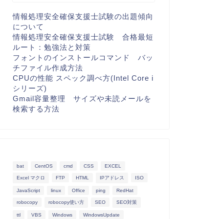
情報処理安全確保支援士試験の出題傾向
について
情報処理安全確保支援士試験 合格最短
ルート：勉強法と対策
フォントのインストールコマンド バッ
チファイル作成方法
CPUの性能 スペック調べ方(Intel Core i
シリーズ)
Gmail容量整理 サイズや未読メールを
検索する方法
bat
CentOS
cmd
CSS
EXCEL
Excel マクロ
FTP
HTML
IPアドレス
ISO
JavaScript
linux
Office
ping
RedHat
robocopy
robocopy使い方
SEO
SEO対策
ttl
VBS
Windows
WindowsUpdate