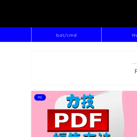
bat/cmd
N
―
PC