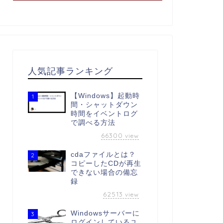
人気記事ランキング
【Windows】起動時
1
間・シャットダウン
時間をイベントログ
で調べる方法
66300
view
cdaファイルとは？
2
コピーしたCDが再生
できない場合の備忘
録
62513
view
Windowsサーバーに
3
ログインしているユ