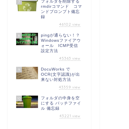
フォルダを削除する
7
rmdirコマンド コマ
ンドプロンプト備忘
録
46102
view
pingが通らない！？
8
Windowsファイアウ
ォール ICMP受信
設定方法
45363
view
DocuWorks で
9
OCR(文字認識)が出
来ない対処方法
43359
view
フォルダの中身を空
10
にする バッチファイ
ル 備忘録
43221
view