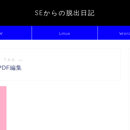
SEからの脱出日記
W
Linux
Word
 TAG ―
PDF編集