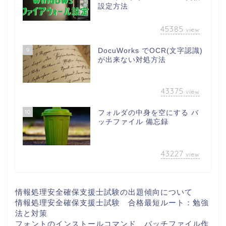
設定方法
45385
view
9
DocuWorks でOCR(文字認識)
が出来ない対処方法
43375
view
10
フォルダの中身を空にする バ
ッチファイル 備忘録
43227
view
情報処理安全確保支援士試験の出題傾向について
情報処理安全確保支援士試験 合格最短ルート：勉強
法と対策
フォントのインストールコマンド バッチファイル作