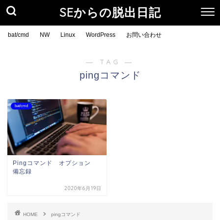
SEからの脱出日記
bat/cmd
NW
Linux
WordPress
お問い合わせ
― TAG ―
pingコマンド
bat/cmd
Pingコマンド オプション
備忘録
2020年6月19日
HOME
pingコマンド