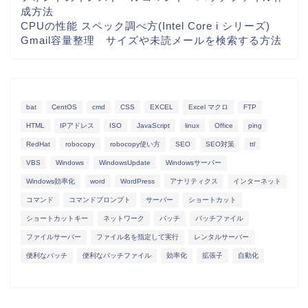
成方法
CPUの性能 スペック調べ方(Intel Core i シリーズ)
Gmail容量整理 サイズや未読メールを検索する方法
bat
CentOS
cmd
CSS
EXCEL
Excel マクロ
FTP
HTML
IPアドレス
ISO
JavaScript
linux
Office
ping
RedHat
robocopy
robocopy使い方
SEO
SEO対策
ttl
VBS
Windows
WindowsUpdate
Windowsサーバー
Windows効率化
word
WordPress
アナリティクス
インターネット
コマンド
コマンドプロンプト
サーバー
ショートカット
ショートカットキー
ネットワーク
バッチ
バッチファイル
ファイルサーバー
ファイル名を指定して実行
レンタルサーバー
便利なバッチ
便利なバッチファイル
効率化
拡張子
自動化