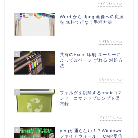
50120
view
5
Word から Jpeg 画像への変換
を 無料で行なう手順方法
49163
view
6
共有のExcel 印刷 ユーザーに
よって改ページ ずれる 対処方
法
46745
view
7
フォルダを削除するrmdirコマ
ンド コマンドプロンプト備
忘録
46111
view
8
pingが通らない！？Windows
ファイアウォール ICMP受信