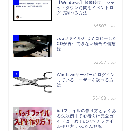
1
【Windows】起動時間・シャ
ットダウン時間をイベントロ
グで調べる方法
66307
view
2
cdaファイルとは？コピーした
CDが再生できない場合の備忘
録
62557
view
3
Windowsサーバーにログイン
しているユーザーを調べる方
法
58468
view
4
batファイルの作り方とよくあ
る失敗例｜初心者向け完全ガ
イドはじめてのバッチファイ
ル作り方 かんたん解説