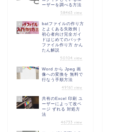
ーザーを調べる方法
58463
view
batファイルの作り方
4
とよくある失敗例｜
初心者向け完全ガイ
ドはじめてのバッチ
ファイル作り方 かん
たん解説
50104
view
Word から Jpeg 画
5
像への変換を 無料で
行なう手順方法
49161
view
共有のExcel 印刷 ユ
6
ーザーによって改ペ
ージ ずれる 対処方
法
46733
view