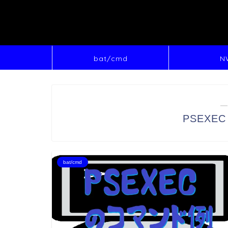
bat/cmd
N
―
PSEXE
bat/cmd