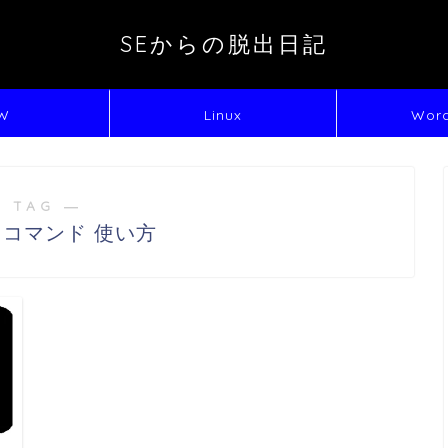
SEからの脱出日記
W
Linux
Word
 TAG ―
C コマンド 使い方