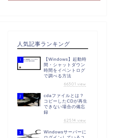
人気記事ランキング
【Windows】起動時
1
間・シャットダウン
時間をイベントログ
で調べる方法
66301
view
cdaファイルとは？
2
コピーしたCDが再生
できない場合の備忘
録
62514
view
Windowsサーバーに
3
ログインしているユ