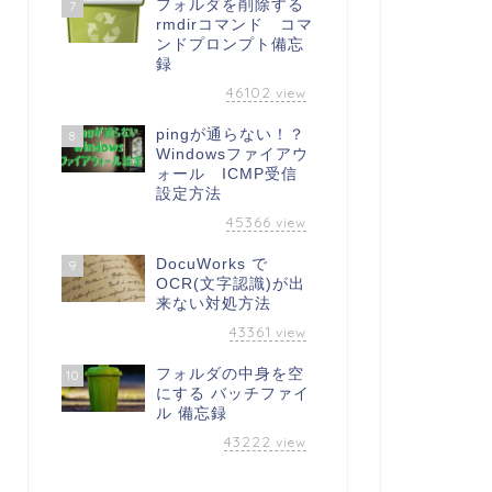
フォルダを削除する
7
rmdirコマンド コマ
ンドプロンプト備忘
録
46102
view
pingが通らない！？
8
Windowsファイアウ
ォール ICMP受信
設定方法
45366
view
DocuWorks で
9
OCR(文字認識)が出
来ない対処方法
43361
view
フォルダの中身を空
10
にする バッチファイ
ル 備忘録
43222
view