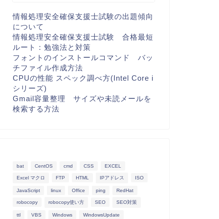
情報処理安全確保支援士試験の出題傾向
について
情報処理安全確保支援士試験 合格最短
ルート：勉強法と対策
フォントのインストールコマンド バッ
チファイル作成方法
CPUの性能 スペック調べ方(Intel Core i
シリーズ)
Gmail容量整理 サイズや未読メールを
検索する方法
bat
CentOS
cmd
CSS
EXCEL
Excel マクロ
FTP
HTML
IPアドレス
ISO
JavaScript
linux
Office
ping
RedHat
robocopy
robocopy使い方
SEO
SEO対策
ttl
VBS
Windows
WindowsUpdate