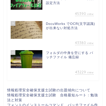
設定方法
45390
view
9
DocuWorks でOCR(文字認識)
が出来ない対処方法
43380
view
10
フォルダの中身を空にする バ
ッチファイル 備忘録
43229
view
情報処理安全確保支援士試験の出題傾向について
情報処理安全確保支援士試験 合格最短ルート：勉強
法と対策
フォントのインストールコマンド バッチファイル作