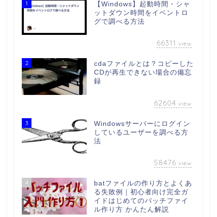
1
【Windows】起動時間・シャ
ットダウン時間をイベントロ
グで調べる方法
66311
view
2
cdaファイルとは？コピーした
CDが再生できない場合の備忘
録
62604
view
3
Windowsサーバーにログイン
しているユーザーを調べる方
法
58476
view
4
batファイルの作り方とよくあ
る失敗例｜初心者向け完全ガ
イドはじめてのバッチファイ
ル作り方 かんたん解説