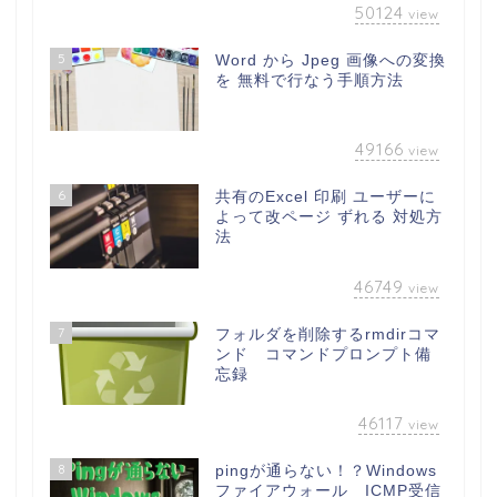
50124
view
5
Word から Jpeg 画像への変換
を 無料で行なう手順方法
49166
view
6
共有のExcel 印刷 ユーザーに
よって改ページ ずれる 対処方
法
46749
view
7
フォルダを削除するrmdirコマ
ンド コマンドプロンプト備
忘録
46117
view
8
pingが通らない！？Windows
ファイアウォール ICMP受信