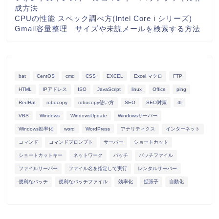
成方法
CPUの性能 スペック調べ方(Intel Core i シリーズ)
Gmail容量整理 サイズや未読メールを検索する方法
bat
CentOS
cmd
CSS
EXCEL
Excel マクロ
FTP
HTML
IPアドレス
ISO
JavaScript
linux
Office
ping
RedHat
robocopy
robocopy使い方
SEO
SEO対策
ttl
VBS
Windows
WindowsUpdate
Windowsサーバー
Windows効率化
word
WordPress
アナリティクス
インターネット
コマンド
コマンドプロンプト
サーバー
ショートカット
ショートカットキー
ネットワーク
バッチ
バッチファイル
ファイルサーバー
ファイル名を指定して実行
レンタルサーバー
便利なバッチ
便利なバッチファイル
効率化
拡張子
自動化