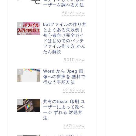
ーザーを調べる方法
58464
view
batファイルの作り方
4
とよくある失敗例｜
初心者向け完全ガイ
ドはじめてのバッチ
ファイル作り方 かん
たん解説
50111
view
Word から Jpeg 画
5
像への変換を 無料で
行なう手順方法
49162
view
共有のExcel 印刷 ユ
6
ーザーによって改ペ
ージ ずれる 対処方
法
46741
view