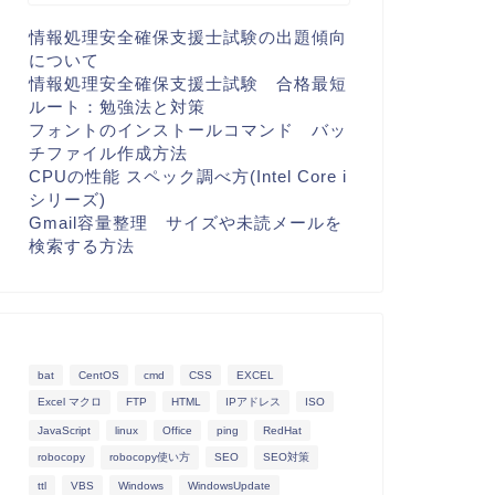
情報処理安全確保支援士試験の出題傾向
について
情報処理安全確保支援士試験 合格最短
ルート：勉強法と対策
フォントのインストールコマンド バッ
チファイル作成方法
CPUの性能 スペック調べ方(Intel Core i
シリーズ)
Gmail容量整理 サイズや未読メールを
検索する方法
bat
CentOS
cmd
CSS
EXCEL
Excel マクロ
FTP
HTML
IPアドレス
ISO
JavaScript
linux
Office
ping
RedHat
robocopy
robocopy使い方
SEO
SEO対策
ttl
VBS
Windows
WindowsUpdate