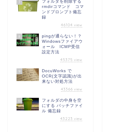
フォルダを削除する
7
rmdirコマンド コマ
ンドプロンプト備忘
録
46104
view
pingが通らない！？
8
Windowsファイアウ
ォール ICMP受信
設定方法
45375
view
DocuWorks で
9
OCR(文字認識)が出
来ない対処方法
43366
view
フォルダの中身を空
10
にする バッチファイ
ル 備忘録
43223
view