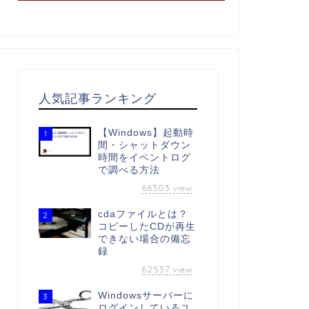
人気記事ランキング
【Windows】起動時
1
間・シャットダウン
時間をイベントログ
で調べる方法
66303
view
cdaファイルとは？
2
コピーしたCDが再生
できない場合の備忘
録
62537
view
Windowsサーバーに
3
ログインしているユ