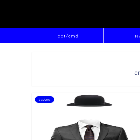
bat/cmd
N
―
c
bat/cmd