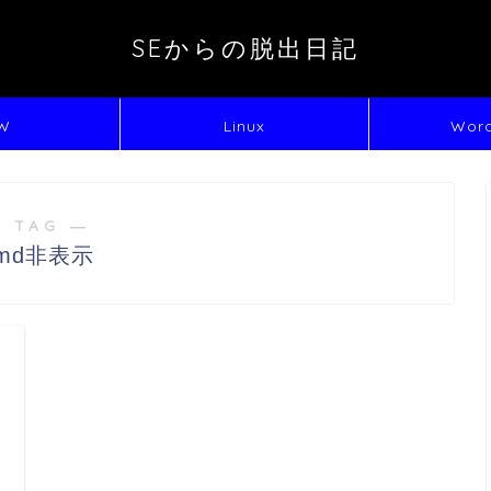
SEからの脱出日記
W
Linux
Word
 TAG ―
md非表示