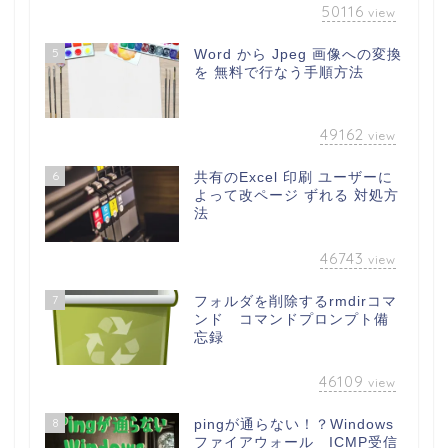
50116
view
5
Word から Jpeg 画像への変換
を 無料で行なう手順方法
49162
view
6
共有のExcel 印刷 ユーザーに
よって改ページ ずれる 対処方
法
46743
view
7
フォルダを削除するrmdirコマ
ンド コマンドプロンプト備
忘録
46109
view
8
pingが通らない！？Windows
ファイアウォール ICMP受信