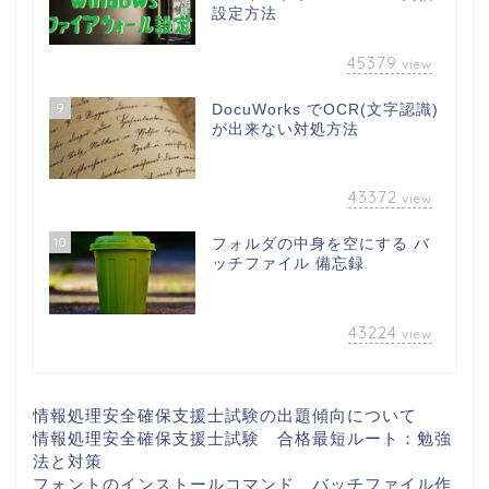
設定方法
45379
view
9
DocuWorks でOCR(文字認識)
が出来ない対処方法
43372
view
10
フォルダの中身を空にする バ
ッチファイル 備忘録
43224
view
情報処理安全確保支援士試験の出題傾向について
情報処理安全確保支援士試験 合格最短ルート：勉強
法と対策
フォントのインストールコマンド バッチファイル作