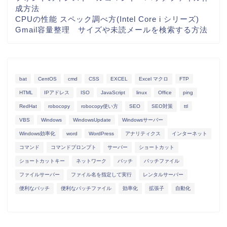
成方法
CPUの性能 スペック調べ方(Intel Core i シリーズ)
Gmail容量整理 サイズや未読メールを検索する方法
bat
CentOS
cmd
CSS
EXCEL
Excel マクロ
FTP
HTML
IPアドレス
ISO
JavaScript
linux
Office
ping
RedHat
robocopy
robocopy使い方
SEO
SEO対策
ttl
VBS
Windows
WindowsUpdate
Windowsサーバー
Windows効率化
word
WordPress
アナリティクス
インターネット
コマンド
コマンドプロンプト
サーバー
ショートカット
ショートカットキー
ネットワーク
バッチ
バッチファイル
ファイルサーバー
ファイル名を指定して実行
レンタルサーバー
便利なバッチ
便利なバッチファイル
効率化
拡張子
自動化