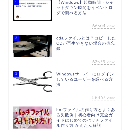
1
【Windows】起動時間・シャ
ットダウン時間をイベントロ
グで調べる方法
66304
view
2
cdaファイルとは？コピーした
CDが再生できない場合の備忘
録
62539
view
3
Windowsサーバーにログイン
しているユーザーを調べる方
法
58467
view
4
batファイルの作り方とよくあ
る失敗例｜初心者向け完全ガ
イドはじめてのバッチファイ
ル作り方 かんたん解説