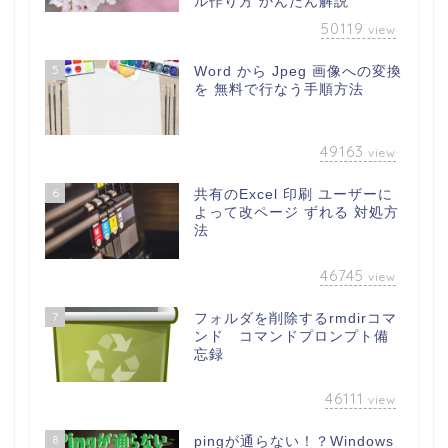
ル作り方 かんたん解説
50119
view
5
Word から Jpeg 画像への変換
を 無料で行なう手順方法
49163
view
6
共有のExcel 印刷 ユーザーに
よって改ページ ずれる 対処方
法
46745
view
7
フォルダを削除するrmdirコマ
ンド コマンドプロンプト備
忘録
46111
view
8
pingが通らない！？Windows