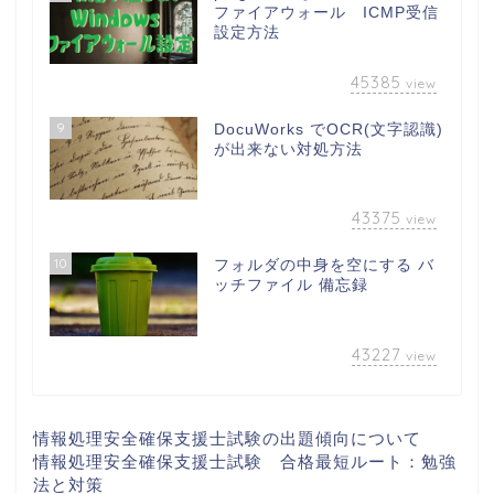
ファイアウォール ICMP受信
設定方法
45385
view
9
DocuWorks でOCR(文字認識)
が出来ない対処方法
43375
view
10
フォルダの中身を空にする バ
ッチファイル 備忘録
43227
view
情報処理安全確保支援士試験の出題傾向について
情報処理安全確保支援士試験 合格最短ルート：勉強
法と対策