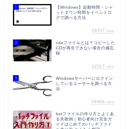
1
【Windows】起動時間・シャ
ットダウン時間をイベントロ
グで調べる方法
66307
view
2
cdaファイルとは？コピーした
CDが再生できない場合の備忘
録
62557
view
3
Windowsサーバーにログイン
しているユーザーを調べる方
法
58468
view
4
batファイルの作り方とよくあ
る失敗例｜初心者向け完全ガ
イドはじめてのバッチファイ