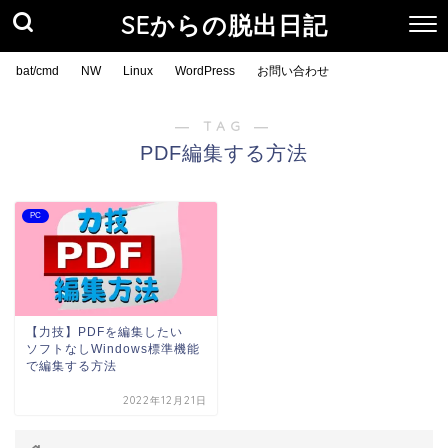
SEからの脱出日記
bat/cmd
NW
Linux
WordPress
お問い合わせ
― TAG ―
PDF編集する方法
PC
【力技】PDFを編集したい
ソフトなしWindows標準機能
で編集する方法
2022年12月21日