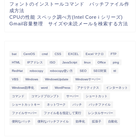
フォントのインストールコマンド バッチファイル作
成方法
CPUの性能 スペック調べ方(Intel Core i シリーズ)
Gmail容量整理 サイズや未読メールを検索する方法
bat
CentOS
cmd
CSS
EXCEL
Excel マクロ
FTP
HTML
IPアドレス
ISO
JavaScript
linux
Office
ping
RedHat
robocopy
robocopy使い方
SEO
SEO対策
ttl
VBS
Windows
WindowsUpdate
Windowsサーバー
Windows効率化
word
WordPress
アナリティクス
インターネット
コマンド
コマンドプロンプト
サーバー
ショートカット
ショートカットキー
ネットワーク
バッチ
バッチファイル
ファイルサーバー
ファイル名を指定して実行
レンタルサーバー
便利なバッチ
便利なバッチファイル
効率化
拡張子
自動化