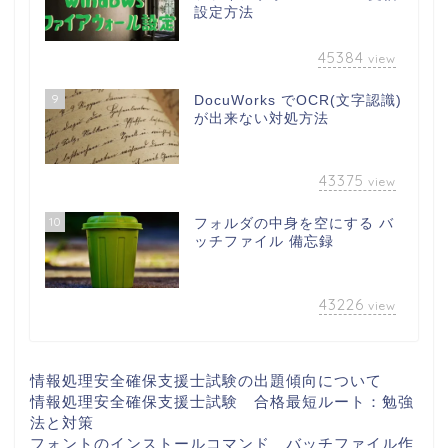
設定方法
45384
view
9
DocuWorks でOCR(文字認識)
が出来ない対処方法
43375
view
10
フォルダの中身を空にする バ
ッチファイル 備忘録
43226
view
情報処理安全確保支援士試験の出題傾向について
情報処理安全確保支援士試験 合格最短ルート：勉強
法と対策
フォントのインストールコマンド バッチファイル作