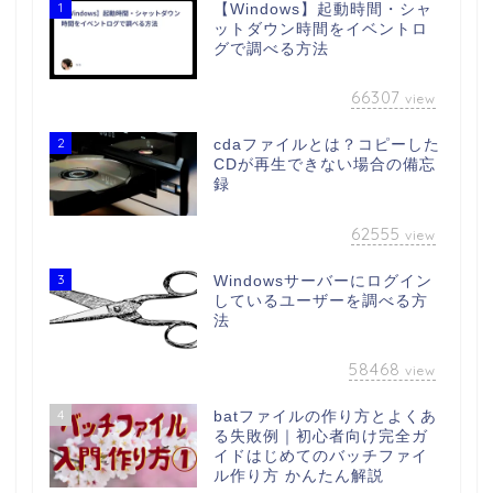
1
【Windows】起動時間・シャ
ットダウン時間をイベントロ
グで調べる方法
66307
view
2
cdaファイルとは？コピーした
CDが再生できない場合の備忘
録
62555
view
3
Windowsサーバーにログイン
しているユーザーを調べる方
法
58468
view
4
batファイルの作り方とよくあ
る失敗例｜初心者向け完全ガ
イドはじめてのバッチファイ
ル作り方 かんたん解説