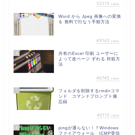
50119
view
5
Word から Jpeg 画像への変換
を 無料で行なう手順方法
49163
view
6
共有のExcel 印刷 ユーザーに
よって改ページ ずれる 対処方
法
46745
view
7
フォルダを削除するrmdirコマ
ンド コマンドプロンプト備
忘録
46110
view
8
pingが通らない！？Windows
ファイアウォール ICMP受信