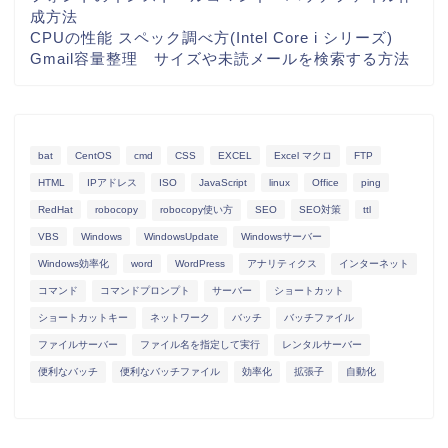
成方法
CPUの性能 スペック調べ方(Intel Core i シリーズ)
Gmail容量整理 サイズや未読メールを検索する方法
bat
CentOS
cmd
CSS
EXCEL
Excel マクロ
FTP
HTML
IPアドレス
ISO
JavaScript
linux
Office
ping
RedHat
robocopy
robocopy使い方
SEO
SEO対策
ttl
VBS
Windows
WindowsUpdate
Windowsサーバー
Windows効率化
word
WordPress
アナリティクス
インターネット
コマンド
コマンドプロンプト
サーバー
ショートカット
ショートカットキー
ネットワーク
バッチ
バッチファイル
ファイルサーバー
ファイル名を指定して実行
レンタルサーバー
便利なバッチ
便利なバッチファイル
効率化
拡張子
自動化