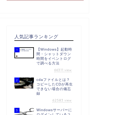
人気記事ランキング
【Windows】起動時
1
間・シャットダウン
時間をイベントログ
で調べる方法
66311
view
cdaファイルとは？
2
コピーしたCDが再生
できない場合の備忘
録
62583
view
Windowsサーバーに
3
ログインしているユ