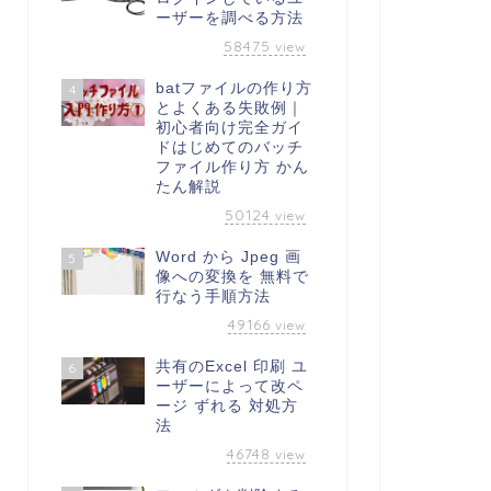
ーザーを調べる方法
58475
view
batファイルの作り方
4
とよくある失敗例｜
初心者向け完全ガイ
ドはじめてのバッチ
ファイル作り方 かん
たん解説
50124
view
Word から Jpeg 画
5
像への変換を 無料で
行なう手順方法
49166
view
共有のExcel 印刷 ユ
6
ーザーによって改ペ
ージ ずれる 対処方
法
46748
view