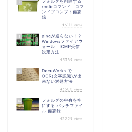
フォルダを削除する
7
rmdirコマンド コマ
ンドプロンプト備忘
録
46114
view
pingが通らない！？
8
Windowsファイアウ
ォール ICMP受信
設定方法
45389
view
DocuWorks で
9
OCR(文字認識)が出
来ない対処方法
43380
view
フォルダの中身を空
10
にする バッチファイ
ル 備忘録
43229
view