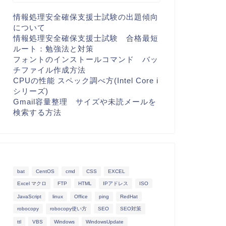
情報処理安全確保支援士試験の出題傾向
について
情報処理安全確保支援士試験 合格最短
ルート：勉強法と対策
フォントのインストールコマンド バッ
チファイル作成方法
CPUの性能 スペック調べ方(Intel Core i
シリーズ)
Gmail容量整理 サイズや未読メールを
検索する方法
bat
CentOS
cmd
CSS
EXCEL
Excel マクロ
FTP
HTML
IPアドレス
ISO
JavaScript
linux
Office
ping
RedHat
robocopy
robocopy使い方
SEO
SEO対策
ttl
VBS
Windows
WindowsUpdate