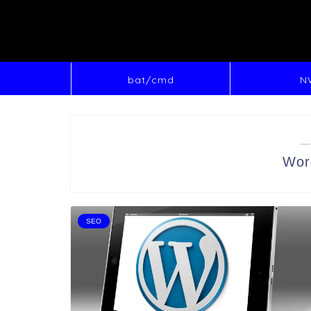
bat/cmd
N
―
Wor
SEO