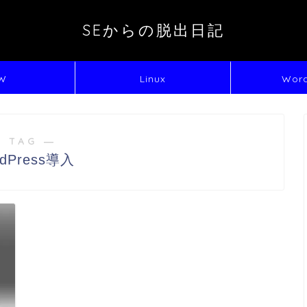
SEからの脱出日記
W
Linux
Word
 TAG ―
dPress導入