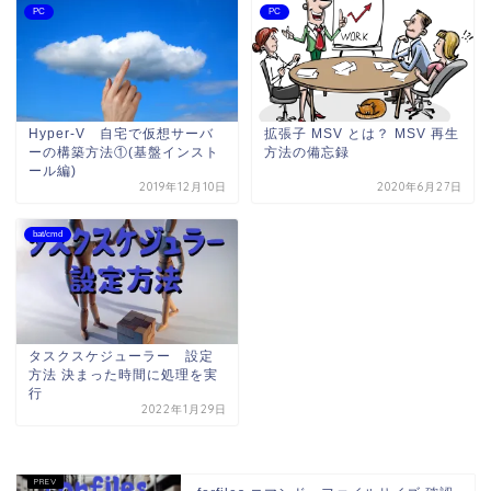
PC
PC
Hyper-V 自宅で仮想サーバ
拡張子 MSV とは？ MSV 再生
ーの構築方法①(基盤インスト
方法の備忘録
ール編)
2019年12月10日
2020年6月27日
bat/cmd
タスクスケジューラー 設定
方法 決まった時間に処理を実
行
2022年1月29日