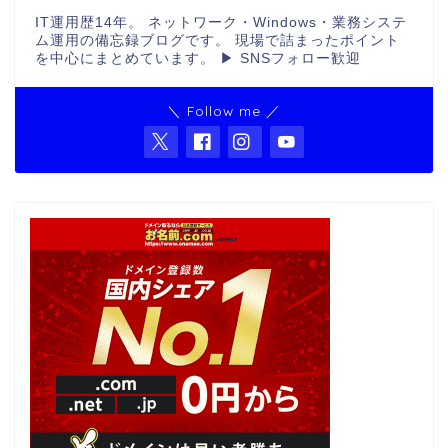
IT運用歴14年。 ネットワーク・Windows・業務システ
ム運用の備忘録ブログです。 現場で詰まったポイント
を中心にまとめています。 ▶ SNSフォロー歓迎
＼ Follow me ／