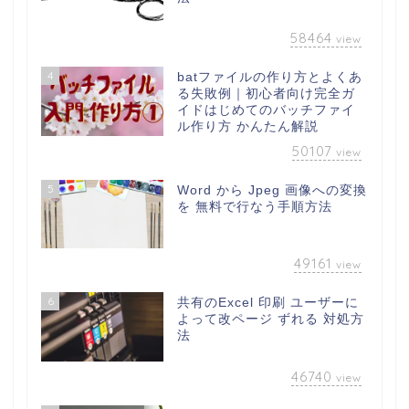
58464
view
4
batファイルの作り方とよくあ
る失敗例｜初心者向け完全ガ
イドはじめてのバッチファイ
ル作り方 かんたん解説
50107
view
5
Word から Jpeg 画像への変換
を 無料で行なう手順方法
49161
view
6
共有のExcel 印刷 ユーザーに
よって改ページ ずれる 対処方
法
46740
view