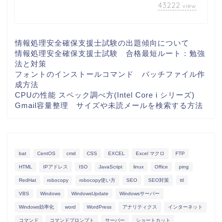
43222
view
情報処理安全確保支援士試験の出題傾向について
情報処理安全確保支援士試験 合格最短ルート：勉強
法と対策
フォントのインストールコマンド バッチファイル作
成方法
CPUの性能 スペック調べ方(Intel Core i シリーズ)
Gmail容量整理 サイズや未読メールを検索する方法
bat
CentOS
cmd
CSS
EXCEL
Excel マクロ
FTP
HTML
IPアドレス
ISO
JavaScript
linux
Office
ping
RedHat
robocopy
robocopy使い方
SEO
SEO対策
ttl
VBS
Windows
WindowsUpdate
Windowsサーバー
Windows効率化
word
WordPress
アナリティクス
インターネット
コマンド
コマンドプロンプト
サーバー
ショートカット