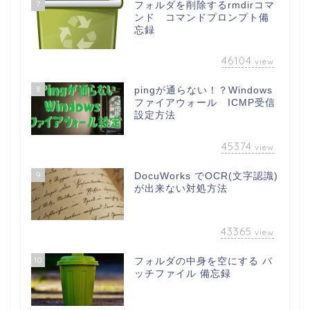
7
フォルダを削除するrmdirコマ
ンド コマンドプロンプト備
忘録
46104
view
8
pingが通らない！？Windows
ファイアウォール ICMP受信
設定方法
45374
view
9
DocuWorks でOCR(文字認識)
が出来ない対処方法
43365
view
10
フォルダの中身を空にする バ
ッチファイル 備忘録