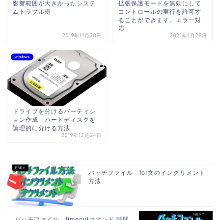
影響範囲が大きかったシステ
拡張保護モードを無効にして
ムトラブル例
コントロールの実行を許可す
ることができます。エラー対
応
2019年11月28日
2021年1月28日
windows
ドライブを分けるパーティシ
ョン作成 ハードディスクを
論理的に分ける方法
2019年12月24日
バッチファイル for文のインクリメント
方法
バッチファイル timeoutコマンド 時間