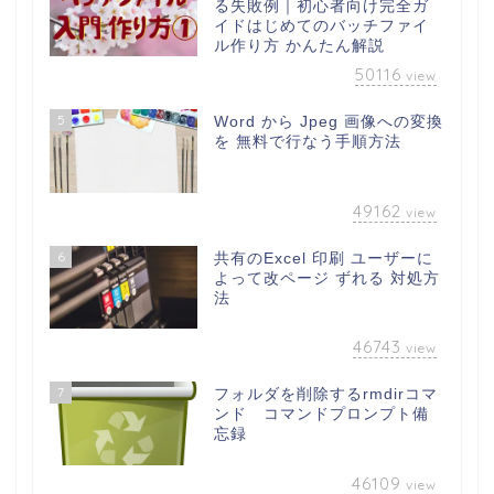
る失敗例｜初心者向け完全ガ
イドはじめてのバッチファイ
ル作り方 かんたん解説
50116
view
5
Word から Jpeg 画像への変換
を 無料で行なう手順方法
49162
view
6
共有のExcel 印刷 ユーザーに
よって改ページ ずれる 対処方
法
46743
view
7
フォルダを削除するrmdirコマ
ンド コマンドプロンプト備
忘録
46109
view