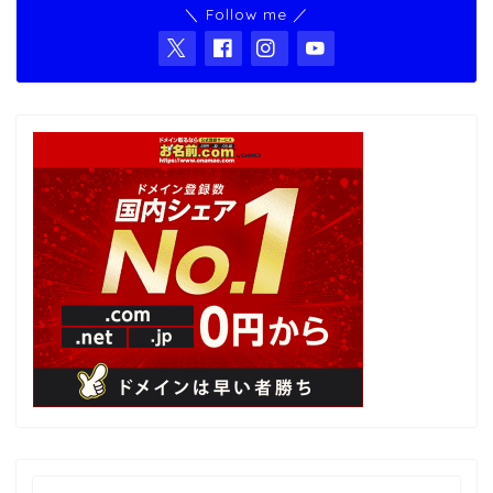
＼ Follow me ／