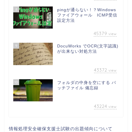
8
pingが通らない！？Windows
ファイアウォール ICMP受信
設定方法
45379
view
9
DocuWorks でOCR(文字認識)
が出来ない対処方法
43372
view
10
フォルダの中身を空にする バ
ッチファイル 備忘録
43224
view
情報処理安全確保支援士試験の出題傾向について