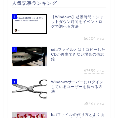
人気記事ランキング
1
【Windows】起動時間・シャ
ットダウン時間をイベントロ
グで調べる方法
66304
view
2
cdaファイルとは？コピーした
CDが再生できない場合の備忘
録
62539
view
3
Windowsサーバーにログイン
しているユーザーを調べる方
法
58467
view
4
batファイルの作り方とよくあ