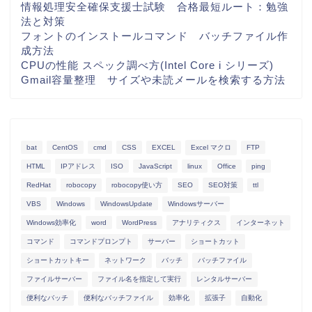
情報処理安全確保支援士試験 合格最短ルート：勉強
法と対策
フォントのインストールコマンド バッチファイル作
成方法
CPUの性能 スペック調べ方(Intel Core i シリーズ)
Gmail容量整理 サイズや未読メールを検索する方法
bat
CentOS
cmd
CSS
EXCEL
Excel マクロ
FTP
HTML
IPアドレス
ISO
JavaScript
linux
Office
ping
RedHat
robocopy
robocopy使い方
SEO
SEO対策
ttl
VBS
Windows
WindowsUpdate
Windowsサーバー
Windows効率化
word
WordPress
アナリティクス
インターネット
コマンド
コマンドプロンプト
サーバー
ショートカット
ショートカットキー
ネットワーク
バッチ
バッチファイル
ファイルサーバー
ファイル名を指定して実行
レンタルサーバー
便利なバッチ
便利なバッチファイル
効率化
拡張子
自動化