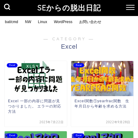
SEからの脱出日記
bat/cmd
NW
Linux
WordPress
お問い合わせ
― CATEGORY ―
Excel
Excel
Excel
Excel 一部の内容に問題が見
Excel関数①yearfrac関数 生
つかりました。 エラーの対応
年月日から年齢を求める方法
方法
2023年7月22日
2022年9月28日
Excel
Excel