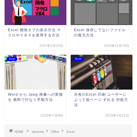
Excel 開発タブの表示方法 マ
Excel 保存してないファイル
クロやＶＢＡを使用する方法
の復元方法
2021年2月24日
2020年12月20日
Excel
Excel
Word から Jpeg 画像への変換
共有のExcel 印刷 ユーザーに
を 無料で行なう手順方法
よって改ページ ずれる 対処方
法
2020年11月8日
2020年3月22日
HOME
windows
Office
Excel