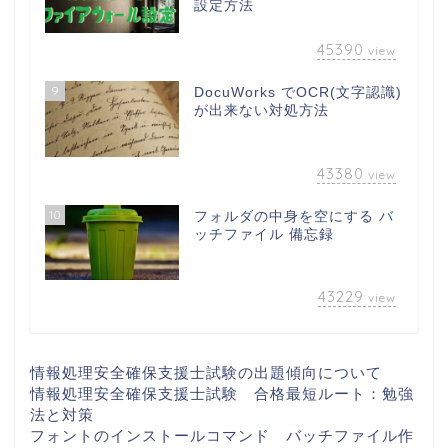
設定方法
45390
view
9
DocuWorks でOCR(文字認識)
が出来ない対処方法
43380
view
10
フォルダの中身を空にする バ
ッチファイル 備忘録
43229
view
情報処理安全確保支援士試験の出題傾向について
情報処理安全確保支援士試験 合格最短ルート：勉強
法と対策
フォントのインストールコマンド バッチファイル作