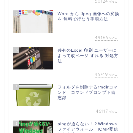
50124
view
5
Word から Jpeg 画像への変換
を 無料で行なう手順方法
49166
view
6
共有のExcel 印刷 ユーザーに
よって改ページ ずれる 対処方
法
46749
view
7
フォルダを削除するrmdirコマ
ンド コマンドプロンプト備
忘録
46117
view
8
pingが通らない！？Windows
ファイアウォール ICMP受信