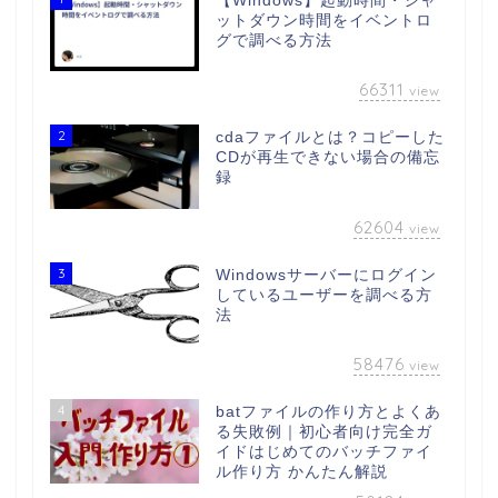
【Windows】起動時間・シャ
ットダウン時間をイベントロ
グで調べる方法
66311
view
2
cdaファイルとは？コピーした
CDが再生できない場合の備忘
録
62604
view
3
Windowsサーバーにログイン
しているユーザーを調べる方
法
58476
view
4
batファイルの作り方とよくあ
る失敗例｜初心者向け完全ガ
イドはじめてのバッチファイ
ル作り方 かんたん解説