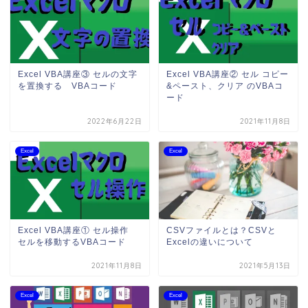
Excel VBA講座③ セルの文字
Excel VBA講座② セル コピー
を置換する VBAコード
&ペースト、クリア のVBAコ
ード
2022年6月22日
2021年11月8日
Excel
Excel
Excel VBA講座① セル操作
CSVファイルとは？CSVと
セルを移動するVBAコード
Excelの違いについて
2021年11月8日
2021年5月13日
Excel
Excel